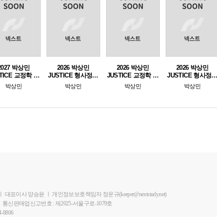
2027 박상민
2026 박상민
2026 박상민
2026 박상민
TICE 교정학 단
JUSTICE 형사정책
JUSTICE 교정학 단
JUSTICE 형사정
 핵심 1000제
핵기총+모의고사
원별 핵심 1000제
기출문제해설
박상민
박상민
박상민
박상민
[형사정책편]
(20회)
[형사정책편]
ㅣ
대표이사 양승윤
ㅣ
개인정보보호책임자 정운규(keeper@nextstudy.net)
ㅣ
통신판매업신고번호 : 제2025-서울구로-1079호
-8806