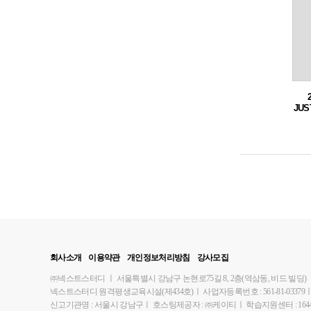
JUS
원별
회사소개
이용약관
개인정보처리방침
강사모집
㈜넥스트스터디
ㅣ
서울특별시 강남구 논현로75길 8, 2층(역삼동, 비드 빌딩)
넥스트스터디 원격평생교육시설(제434호)
ㅣ
사업자등록번호 : 561-81-03379
신고기관명 : 서울시 강남구
ㅣ
호스팅제공자 : ㈜케이티
ㅣ
학습지원센터 : 1644