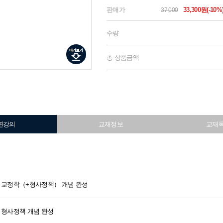
판매가
33,300원(-10%
37,000
수량
총 상품금액
련강의
교재정보
교재
박상민 교정학（+형사정책） 개념 완성
상민 형사정책 개념 완성