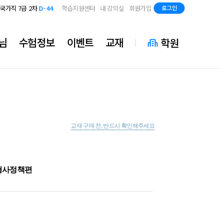
지방직 7급
D-86
국가직 7급 2차
D-44
학습지원센터
내 강의실
회원가입
로그인
지방직 7급
D-86
국가직 7급 2차
D-44
지방직 7급
D-86
님
수험정보
이벤트
교재
학원
교재 구매 전, 반드시 확인해주세요
- 형사정책편