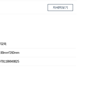
자세히보기
702쪽
190mm*260mm
9791199848825