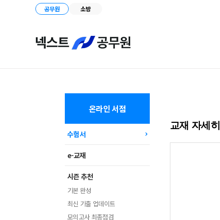
공무원
소방
온라인 서점
교재 자세
수험서
e-교재
시즌 추천
기본 완성
최신 기출 업데이트
모의고사 최종점검