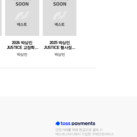
2026 박상민
2025 박상민
책
JUSTICE 교정학 2
JUSTICE 형사정책
[형사정책편]
핵심지문 총정리 [보
박상민
박상민
호직용]
안전거래를 위해 현금으로 결제 시
넥스트스터디에서 가입한 구매안전서비스