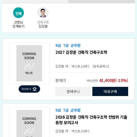
전체
선생님
건축구조
전체보기
김창훈
9급
7급
군무원
2027 김창훈 건축직 건축구조학
김창훈
저
넥스트스터디 （모두공북스）
판매가
46,000
41,400원(-10%)
장바구니
바로구매
9급
7급
군무원
2026 김창훈 건축직 건축구조학 전범위 기출
동형 모의고사
김창훈
저
넥스트스터디