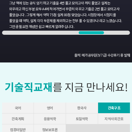
그냥 책에 있는 공식 암기 하고
기출을 4번 풀고 모의고사 까지 풀었고 설계는
외우라고 하신
부분 모두 A4에 적어가면서 꾸준히 외우고 기출은 2번 풀고
모의고사
풀었습니다 . 그렇게 해서 역학 75점 설계 80점 맞았습니다. 시험장에서
시험지를
풀었을 때 역학, 설계 각각 두문제를 제외하고는 전부
풀 수 있겠구나 라고 느꼈습니다.
그만큼 필요한 개념만 쉽고 빠르게 알려주십니다.
출처: 메가공무원(9/7급) 수강후기 중 발췌
국어
영어
한국사
건축구조
건축계획
응용역학
토질역학
지역사회간호
컴퓨터일반
정보보호론