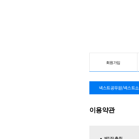
회원가입
넥스트공무원/
넥스트소
이용약관
제1장 총칙