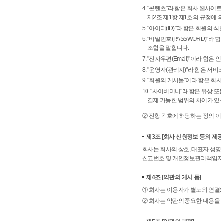
4. "콘텐츠"라 함은 회사 웹사
제2조 제1항 제1호의 규정에
5. "아이디(ID)"라 함은 회원
6. "비밀번호(PASSWORD)"
조합을 말합니다.
7. "전자우편(Email)"이라 
8. "운영자(관리자)"라 함은 
9. "회원의 게시물"이라 함은 
10. "사이버머니"라 함은 유상
결제 가능한 범위의 차이가 있
② 전항 각호에 해당하는 정의 이
제3조
[회사 신원정보 등의 제공
회사는 회사의 상호, 대표자 성명
신고번호 및 개인정보관리책임자 
제4조
[약관의 게시 등]
① 회사는 이용자가 별도의 연결
② 회사는 약관의 중요한 내용을