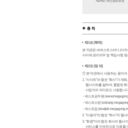
제24조
개인정보보호
총 칙
제1조
[목적]
본 약관은 ㈜넥스트스터디 (이하 
사이에 권리의무 및 책임사항 등
제2조
[정 의]
① 본 약관에서 사용하는 용어의
1. "사이트"라 함은 "회사"가
웹사이트를 말하며, 통합된 회
사업자의 의미로도 사용합니다
- 넥스트공무원 (www.megagong.
- 넥스트소방 (sobang.megagong.
- 넥스트잡 (nextjob.megagong.ne
2. "이용자"라 함은 "회사"의 
3. "회원"이라 함은 회사의 웹
서비스를 지속적으로 이용할 수