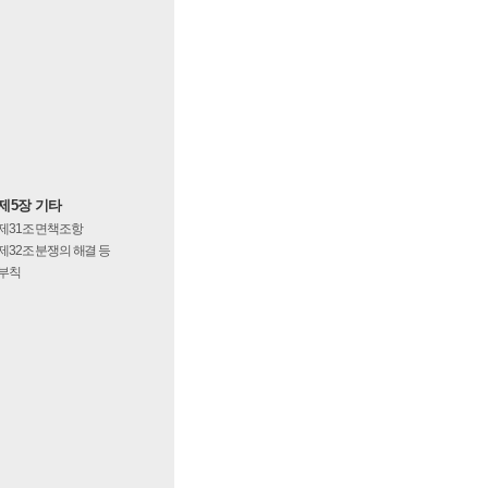
제5장 기타
제31조
면책조항
제32조
분쟁의 해결 등
부칙