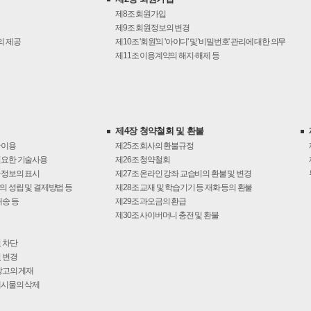
제8조
회원가입
제9조
회원정보의 변경
의 제공
제10조
'회원'의 '아이디' 및 '비밀번호' 관리에 대한 의무
제11조
이용계약의 해지·해제 등
제4장 청약철회 및 환불
 이용
제25조
회사의 환불규정
필요한 기술사용
제26조
청약철회
 정보의 표시
제27조
온라인 강좌 교습비의 환불 및 변경
 성립 및 결제방법 등
제28조
교재 및 학습기기 등 재화 등의 환불
배송 등
제29조
과오금의 환급
제30조
사이버머니 충전 및 환불
 차단
 변경
광고의 게재
게시물의 삭제