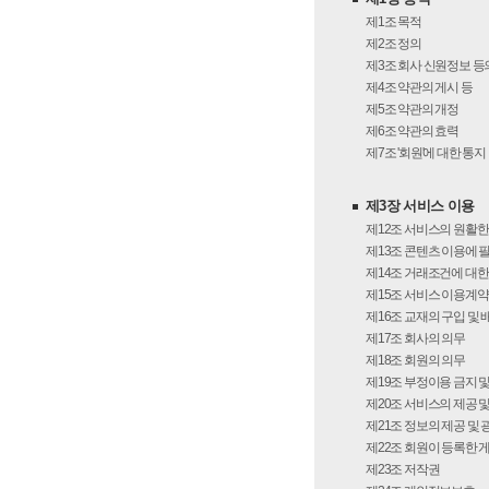
제1조
목적
제2조
정의
제3조
회사 신원정보 등
제4조
약관의 게시 등
제5조
약관의 개정
제6조
약관의 효력
제7조
'회원'에 대한 통지
제3장 서비스 이용
제12조
서비스의 원활한
제13조
콘텐츠 이용에 
제14조
거래조건에 대한
제15조
서비스 이용계약의
제16조
교재의 구입 및 
제17조
회사의 의무
제18조
회원의 의무
제19조
부정이용 금지 및
제20조
서비스의 제공 및
제21조
정보의 제공 및 
제22조
회원이 등록한 
제23조
저작권