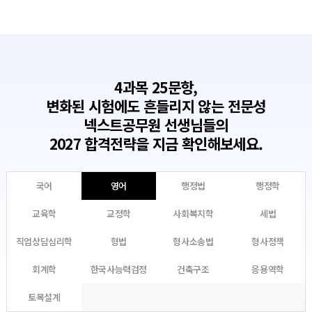
4과목 25문항,
변화된 시험에도 흔들리지 않는 전문성
넥스트공무원 선생님들의
2027 합격전략을 지금 확인해보세요.
국어
영어
행정법
행정학
교육학
교정학
사회복지학
세법
직업상담심리학
형법
형사소송법
형사정책
회계학
한국사능력검정
건축구조
응용역학
토목설계