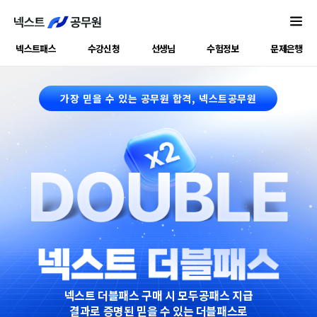
구매는
더
많은
한번,
수험생이
수강은
더
넥스트패스
수강신청
선생님
수험정보
문제은행
많은
더블
콘텐츠로
넥스트공무원
더
X
가장 믿을 수 있는 공무원 합격, 넥스트공무원
많이
합격할
모두공
수
더블패스
있도록
더블패스로
모이세요.
넥스트 더블패스 구매 시 모두공패스 지급
결과로 증명된 믿을 수 있는 더블패스로