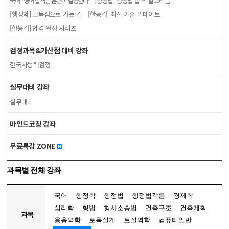
국어 · 영어 합격은 훈련이 결정한다
[행정법] 행정법 합격 알고리즘
[행정학] 고득점으로 가는 길
[한능검] 최신 기출 업데이트
[한능검] 합격 완성 시리즈
검정과목&가산점 대비 강좌
한국사능력검정
실무대비 강좌
실무대비
마인드코칭 강좌
무료특강 ZONE
과목별 전체 강좌
국어
행정학
행정법
행정법각론
경제학
심리학
형법
형사소송법
건축구조
건축계획
과목
응용역학
토목설계
토질역학
컴퓨터일반