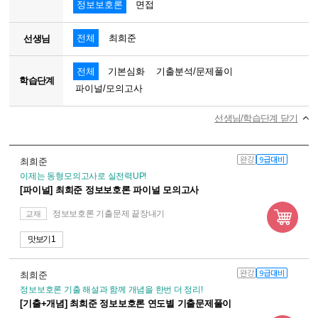
정보보호론
면접
전체
최희준
선생님
전체
기본심화
기출분석/문제풀이
학습단계
파이널/모의고사
선생님/학습단계 닫기
완강
9급대비
최희준
이제는 동형모의고사로 실전력UP!
[파이널] 최희준 정보보호론 파이널 모의고사
정보보호론 기출문제 끝장내기
교재
맛보기 1
완강
9급대비
최희준
정보보호론 기출 해설과 함께 개념을 한번 더 정리!
[기출+개념] 최희준 정보보호론 연도별 기출문제풀이