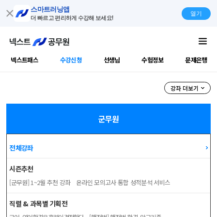
스마트러닝앱
열기
더 빠르고 편리하게 수강해 보세요!
넥스트패스
수강신청
선생님
수험정보
문제은행
공무원강좌
강좌 더보기
군무원
전체강좌
시즌추천
[군무원] 1~2월 추천 강좌
온라인 모의고사
통합 성적분석 서비스
직렬 & 과목별 기획전