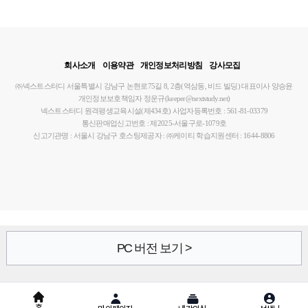
회사소개
이용약관
개인정보처리방침
강사모집
㈜넥스트스터디
서울특별시 강남구 논현로75길 8, 2층(역삼동, 비드 빌딩)
대표이사 양승윤
개인정보보호책임자 정운규(keeper@nextstudy.net)
넥스트스터디 원격평생교육시설(제434호)
사업자등록번호 : 561-81-03379
통신판매업신고번호 : 제2025-서울구로-1079호
신고기관명 : 서울시 강남구
호스팅제공자 : ㈜케이티
학습지원센터 : 1644-8806
PC 버전 보기 >
홈