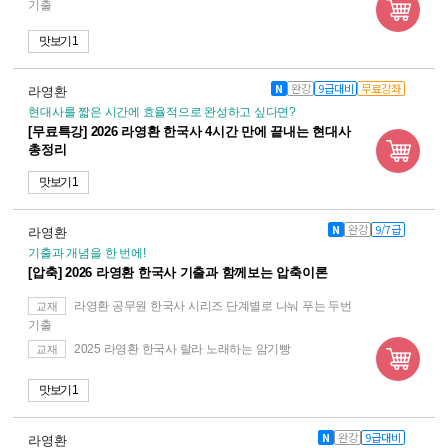
기출
맛보기 1
N
완강
9급대비
무료강좌
라영환
현대사를 짧은 시간에 효율적으로 완성하고 싶다면?
[무료특강] 2026 라영환 한국사 4시간 만에 끝내는 현대사
총정리
맛보기 1
N
완강
9/7급
라영환
기출과 개념을 한 번에!
[압축] 2026 라영환 한국사 기출과 함께보는 압축이론
라영환 공무원 한국사 시리즈 단계별로 나눠 푸는 두번
교재
기출
2025 라영환 한국사 랄라 노래하는 암기빵
교재
맛보기 1
N
완강
9급대비
라영환