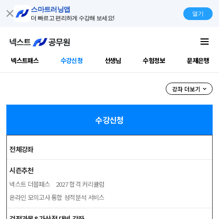
스마트러닝앱
열기
더 빠르고 편리하게 수강해 보세요!
넥스트패스
수강신청
선생님
수험정보
문제은행
공무원강좌
강좌 더보기
수강신청
전체강좌
시즌추천
넥스트 더블패스
2027 합격 커리큘럼
온라인 모의고사
통합 성적분석 서비스
검정과목&가산점 대비 강좌