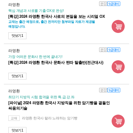
완강
9급대비
라영환
핵심 개념과 사료를 기출 OX로 완성!
[특강] 2024 라영환 한국사 사료의 본질을 보는 시리얼 OX
교재는 출간 예정으로, 출간 전까지만 첨부파일 자료가 제공될
예정입니다.
맛보기 1
완강
9급대비
라영환
가장 어려운 문화사 한 번에 끝내기!
[특강] 2024 라영환 한국사 문화사 찐따 탈출반(전근대사)
맛보기 1
완강
9급대비
라영환
최단기 지방직 시험 합격을 위한 특.급.강.좌
[파이널] 2024 라영환 한국사 지방직을 위한 암기빵을 곁들인
싸움의기술
라영환 한국사 랄라 노래하는 암기빵
교재
맛보기 1