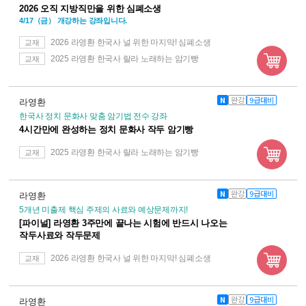
2026 오직 지방직만을 위한 심폐소생
4/17（금） 개강하는 강좌입니다.
2026 라영환 한국사 널 위한 마지막! 심폐소생
교재
2025 라영환 한국사 랄라 노래하는 암기빵
교재
N
완강
9급대비
라영환
한국사 정치 문화사 맞춤 암기법 전수 강좌
4시간만에 완성하는 정치 문화사 작두 암기빵
2025 라영환 한국사 랄라 노래하는 암기빵
교재
N
완강
9급대비
라영환
5개년 미출제 핵심 주제의 사료와 예상문제까지!
[파이널] 라영환 3주만에 끝나는 시험에 반드시 나오는
작두사료와 작두문제
2026 라영환 한국사 널 위한 마지막! 심폐소생
교재
N
완강
9급대비
라영환