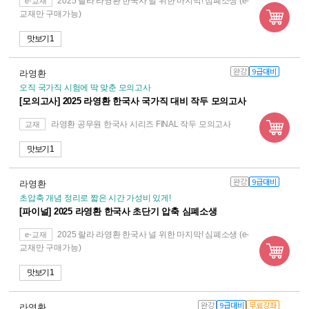
2025 랄라 라영환 한국사 널 위한 마지막! 심폐소생 (e-
e-교재
교재만 구매가능)
맛보기 1
완강
9급대비
라영환
오직 국가직 시험에 딱 맞춘 모의고사
[모의고사] 2025 라영환 한국사 국가직 대비 작두 모의고사
라영환 공무원 한국사 시리즈 FINAL 작두 모의고사
교재
맛보기 1
완강
9급대비
라영환
초압축 개념 정리로 짧은 시간 가성비 있게!
[파이널] 2025 라영환 한국사 초단기 압축 심폐소생
2025 랄라 라영환 한국사 널 위한 마지막! 심폐소생 (e-
e-교재
교재만 구매가능)
맛보기 1
완강
9급대비
무료강좌
라영환