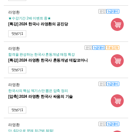
완강
9급대비
라영환
★수강기간 2배 이벤트 중★
[특강] 2024 한국사 라영환의 공진당
맛보기 1
완강
9급대비
무료강좌
라영환
합격을 완성하는 한국사 혼동개념 매칭 특강
[특강] 2024 라영환 한국사 혼동개념 데칼코마니
맛보기 1
완강
9급대비
라영환
한국사의 핵심 엑기스만 뽑은 압축 정리
[압축] 2024 라영환 한국사 싸움의 기술
맛보기 1
완강
9급대비
라영환
단, 6강으로 문제 접근법 체득!