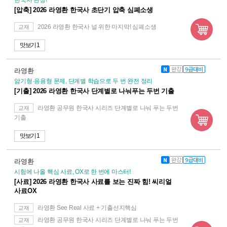
[압축] 2026 라영환 한국사 초단기 압축 심폐소생
2026 라영환 한국사 널 위한 마지막! 심폐소생
교재
맛보기 1
N
완강
9급대비
라영환
암기형·응용형 문제, 단계별 학습으로 두 번 완전 정리
[기출] 2026 라영환 한국사 단계별로 나눠푸는 두번 기출
라영환 공무원 한국사 시리즈 단계별로 나눠 푸는 두번
교재
기출
맛보기 1
N
완강
9급대비
라영환
시험에 나올 핵심 사료, OX로 한 번에 마스터!
[사료] 2026 라영환 한국사 사료를 보는 진짜 힘! 씨리얼
사료OX
라영환 See Real 사료 + 기출선지핵심
교재
라영환 공무원 한국사 시리즈 단계별로 나눠 푸는 두번
교재