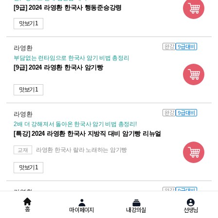
[9급] 2024 라영환 한국사 행동준승강령
맛보기 1
완강
9급대비
라영환
부담없는 런타임으로 한국사 암기 비법 총정리
[9급] 2024 라영환 한국사 암기빵
맛보기 1
완강
9급대비
라영환
2배 더 강해져서 돌아온 한국사 암기 비법 총정리!
[특강] 2024 라영환 한국사 지방직 대비 암기빵 리뉴얼
라영환 한국사 랄라 노래하는 암기빵
교재
맛보기 1
완강
9급대비
라영환
라영환이 캐리하는 합격으로 가는 마지막 버스
홈
마이페이지
내강의실
선생님
[파이널] 2024 라영환 한국사 널 위한 마지막 심폐소생