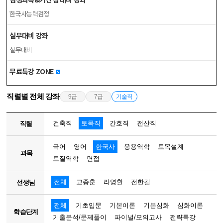
한국사능력검정
실무대비 강좌
실무대비
무료특강 ZONE
직렬별 전체 강좌
9급
7급
기술직
건축직
토목직
간호직
전산직
직렬
국어
영어
한국사
응용역학
토목설계
과목
토질역학
면접
전체
고종훈
라영환
전한길
선생님
전체
기초입문
기본이론
기본심화
심화이론
학습단계
기출분석/문제풀이
파이널/모의고사
전략특강