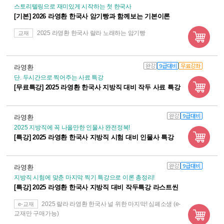
스토리텔링으로 재미있게 시작하는 첫 한국사
[기본] 2026 라영환 한국사 암기빵과 함께보는 기본이론
2025 라영환 한국사 랄라 노래하는 암기빵
교재
완강
9급대비
무료강좌
라영환
단. 두시간으로 찍어주는 사료 특강
[무료특강] 2025 라영환 한국사 지방직 대비 작두 사료 특강
완강
9급대비
라영환
2025 지방직에 꼭 나올만한 인물사 완전정복!
[특강] 2025 라영환 한국사 지방직 시험 대비 인물사 특강
완강
9급대비
라영환
지방직 시험에 맞춘 마지막 찍기 특강으로 이론 총정리!
[특강] 2025 라영환 한국사 지방직 대비 작두특강 라스트씬
2025 랄라 라영환 한국사 널 위한 마지막! 심폐소생 (e-
e-교재
교재만 구매가능)