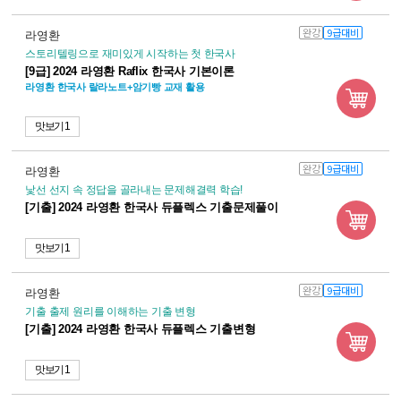
완강
9급대비
라영환
스토리텔링으로 재미있게 시작하는 첫 한국사
[9급] 2024 라영환 Raflix 한국사 기본이론
라영환 한국사 랄라노트+암기빵 교재 활용
맛보기 1
완강
9급대비
라영환
낯선 선지 속 정답을 골라내는 문제해결력 학습!
[기출] 2024 라영환 한국사 듀플렉스 기출문제풀이
맛보기 1
완강
9급대비
라영환
기출 출제 원리를 이해하는 기출 변형
[기출] 2024 라영환 한국사 듀플렉스 기출변형
맛보기 1