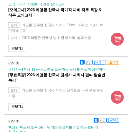
오직 국가직 시험에 딱 맞춘 모의고사
[모의고사] 2026 라영환 한국사 국가직 대비 작두 특강 &
작두 모의고사
라영환 공무원 한국사 시리즈 FINAL 작두 모의고사 for
교재
단원별 문제
2026 라영환 한국사 널 위한 마지막! 심폐소생
교재
맛보기 1
N
완강
9급대비
무료강좌
라영환
경제사·사회사, 응용·사고력을 요구하는 문제를 확실히 공략하다!
[무료특강] 2026 라영환 한국사 경제사·사회사 찐따 탈출반
특강
라영환 공무원 한국사 시리즈 단계별로 나눠 푸는 두번
교재
기출
맛보기 1
N
완강
9급대비
라영환
핵심만 빠르게 압축 정리, 단기간에 점수를 되살리는 초단기
한국사 완성!