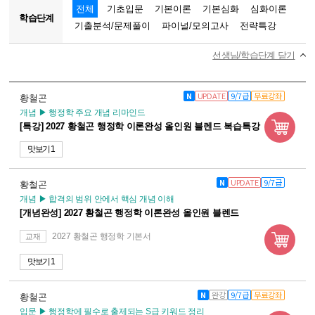
전체
기초입문
기본이론
기본심화
심화이론
학습단계
기출분석/문제풀이
파이널/모의고사
전략특강
선생님/학습단계 닫기
N
UPDATE
9/7급
무료강좌
황철곤
개념 ▶ 행정학 주요 개념 리마인드
[특강] 2027 황철곤 행정학 이론완성 올인원 블렌드 복습특강
맛보기 1
N
UPDATE
9/7급
황철곤
개념 ▶ 합격의 범위 안에서 핵심 개념 이해
[개념완성] 2027 황철곤 행정학 이론완성 올인원 블렌드
2027 황철곤 행정학 기본서
교재
맛보기 1
N
완강
9/7급
무료강좌
황철곤
입문 ▶ 행정학에 필수로 출제되는 S급 키워드 정리