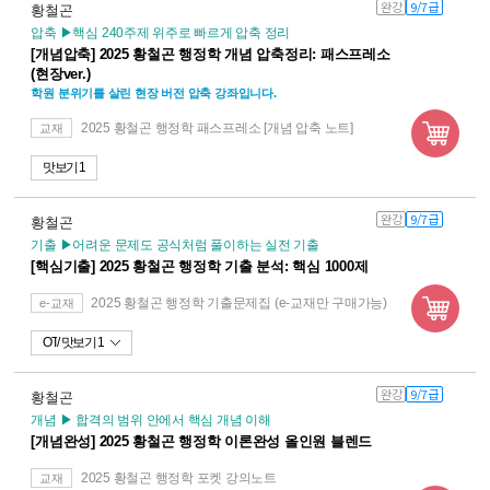
완강
9/7급
황철곤
압축 ▶핵심 240주제 위주로 빠르게 압축 정리
[개념압축] 2025 황철곤 행정학 개념 압축정리: 패스프레소
(현장ver.)
학원 분위기를 살린 현장 버전 압축 강좌입니다.
2025 황철곤 행정학 패스프레소 [개념 압축 노트]
교재
맛보기 1
완강
9/7급
황철곤
기출 ▶어려운 문제도 공식처럼 풀이하는 실전 기출
[핵심기출] 2025 황철곤 행정학 기출 분석: 핵심 1000제
2025 황철곤 행정학 기출문제집 (e-교재만 구매가능)
e-교재
OT
맛보기 1
완강
9/7급
황철곤
개념 ▶ 합격의 범위 안에서 핵심 개념 이해
[개념완성] 2025 황철곤 행정학 이론완성 올인원 블렌드
2025 황철곤 행정학 포켓 강의노트
교재