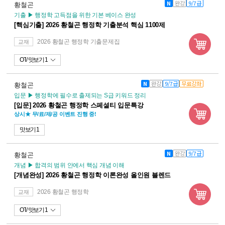
N
완강
9/7급
황철곤
기출 ▶ 행정학 고득점을 위한 기본 베이스 완성
[핵심기출] 2026 황철곤 행정학 기출분석 핵심 1100제
2026 황철곤 행정학 기출문제집
교재
OT
맛보기 1
N
완강
9/7급
무료강좌
황철곤
입문 ▶ 행정학에 필수로 출제되는 S급 키워드 정리
[입문] 2026 황철곤 행정학 스페셜티 입문특강
상시★ 무/료/제/공 이벤트 진행 중!
맛보기 1
N
완강
9/7급
황철곤
개념 ▶ 합격의 범위 안에서 핵심 개념 이해
[개념완성] 2026 황철곤 행정학 이론완성 올인원 블렌드
2026 황철곤 행정학
교재
OT
맛보기 1