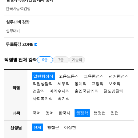
한국사능력검정
실무대비 강좌
실무대비
무료특강 ZONE
직렬별 전체 강좌
9급
7급
기술직
일반행정직
고용노동직
교육행정직
선거행정직
직업상담직
세무직
통계직
교정직
보호직
직렬
검찰직
마약수사직
출입국관리직
철도경찰직
사회복지직
속기직
국어
영어
한국사
행정학
행정법
면접
과목
전체
황철곤
이상헌
선생님