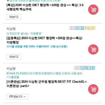
★앞으로 3개년간 출제예상 지문 모의고사화
[특강] 2024 이상헌 DIET 행정학 <100점 완성 +> 특강: 3.0
새행정학 핵심주제
맛보기 1
완강
9/7급
무료강좌
이상헌
단 8강으로 끝내는 ´지방행정´
[집중특강] 2024 이상헌 DIET 행정학 <100점 완성+>특강:
지방행정
시기별 보완을 위한 100% 지원EVENT（0원 상시진행）
맛보기 1
완강
군무원 전용
이상헌
[Check 01.Part1]기초이론/조직행정/인사행정 단원의 내용 정리
+기출문풀
[이론완성] 2024 이상헌 군무원 행정학 BEST FIT Check01.<
이론완성: part1>
OT
맛보기 1