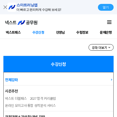
스마트러닝앱
열기
더 빠르고 편리하게 수강해 보세요!
넥스트패스
수강신청
선생님
수험정보
문제은행
공무원강좌
강좌 더보기
수강신청
전체강좌
시즌추천
넥스트 더블패스
2027 합격 커리큘럼
온라인 모의고사
통합 성적분석 서비스
검정과목&가산점 대비 강좌