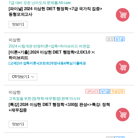
7급 대비 모든 난이도의 문제를 All-care
[파이널] 2024 이상헌 DIET 행정학 <7급 국가직 집중>
동형모의고사
맛보기 1
완강
9/7급
이상헌
2024 시험개편 반영!이론+압축=하이브리드 버젼업
[이론+기출] 2024 이상헌 DIET 행정학<2.0X3.0 >:
하이브리드
[교재]3.0 압축이론+[프린트]개정내용&핵심기출제공
OT
맛보기 1
UPDATE
9/7급
무료강좌
이상헌
고득점을 위한 [정책학-재무행정] 완벽 마스터
[특강] 2024 이상헌 DIET 행정학 <100점 완성+>특강: 정책
+재무집중
맛보기 1