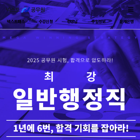
넥스트패스
수강신청
선생님
수험정보
문제은행