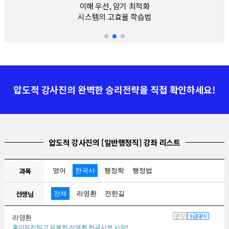
가독성과 학습 효율을 모두 살린
합리적인 행정법 커리큘럼
압도적 강사진의 완벽한 승리전략을 직접 확인하세요!
압도적 강사진의 [일반행정직] 강좌 리스트
과목
영어
한국사
행정학
행정법
선생님
전체
라영환
전한길
완강
9급대비
라영환
흥미진진하고 유쾌한 라영환 한국사로 시작!