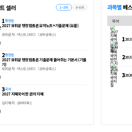
과목별
베스
트 셀러
1~3위
4~6위
1
행정법
2027 유휘운 행정법총론 요약노트+기출문제 (요플)
유휘운
저
넥스트스터디 （모두공북스）
1
20
2
행정법
2
202
2027 유휘운 행정법총론 기출문제 풀어주는 기본서 (기풀
기)
유휘운
저
넥스트스터디 （모두공북스）
3
20
3
국어
2027 지혜국어 한 권의 지혜
임지혜
저
공비타북스