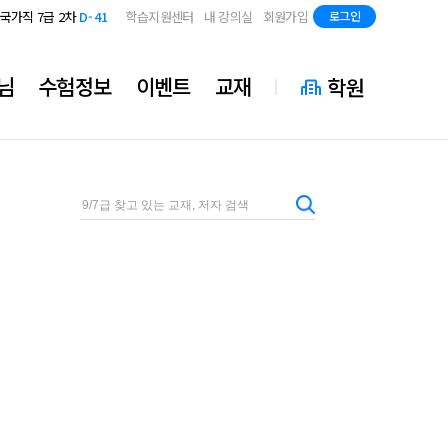
지방직 7급
D-83
국가직 7급 2차
D-41
학습지원센터
내 강의실
회원가입
로그인
지방직 7급
D-83
국가직 7급 2차
D-41
지방직 7급
D-83
님
수험정보
이벤트
교재
학원