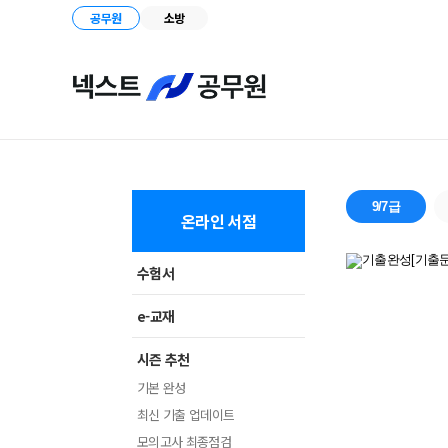
공무원
소방
9/7급
온라인 서점
수험서
e-교재
시즌 추천
기본 완성
최신 기출 업데이트
모의고사 최종점검