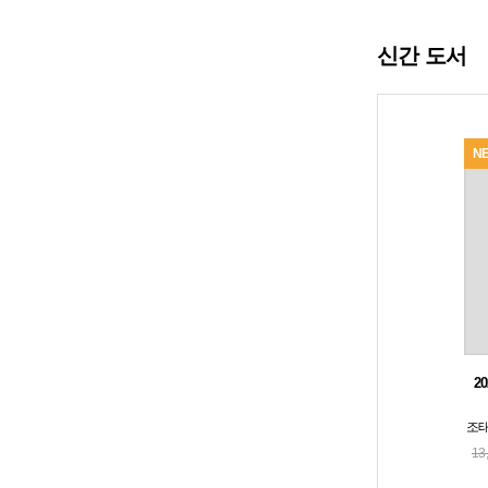
신간 도서
NEW
NEW
N
2027 심승아 Simple,
2026 오정화 세법 7급 파
2
Detail 심테...
이널 완성
심승아
저
넥스트스터디 （모두공북스）
오정화
저
올에듀케이션
조
29,700원(-10%)
19,000원(-5%)
33,000
20,000
13