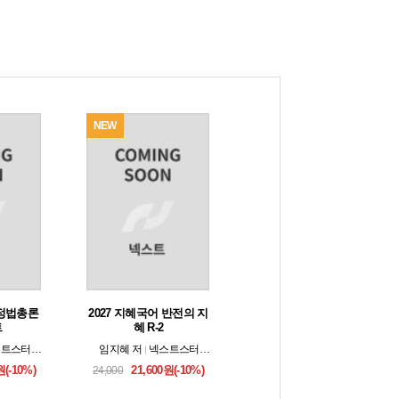
NEW
NEW
행정법총론
2027 지혜국어 반전의 지
2027 공무원 국가직 지방
트
혜 R-2
직 9급 대비 유형 ...
트스터디 （모두공북스）
임지혜
저
넥스트스터디 （모두공북스）
임지혜
저
넥스트스터디 （
원(-10%)
21,600원(-10%)
22,500원(-10%)
24,000
25,000