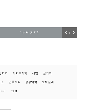
기본서_기획전
기출문제_기획전
정치학
사회복지학
세법
심리학
구조
건축계획
응용역학
토목설계
TELP
면접