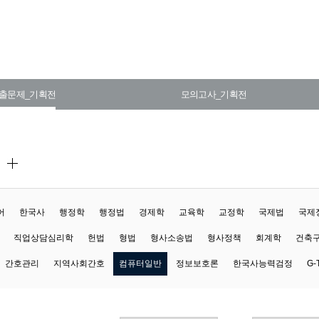
출문제_기획전
모의고사_기획전
서
어
한국사
행정학
행정법
경제학
교육학
교정학
국제법
국제
직업상담심리학
헌법
형법
형사소송법
형사정책
회계학
건축
간호관리
지역사회간호
컴퓨터일반
정보보호론
한국사능력검정
G-