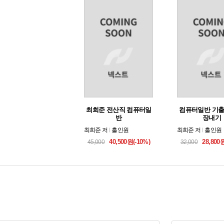
최희준 전산직 컴퓨터일
컴퓨터일반 기출
반
장내기
최희준
저
홀인원
최희준
저
홀인원
40,500원(-10%)
28,800
45,000
32,000
서