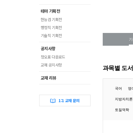
테마 기획전
한능검 기획전
행정직 기획전
기술직 기획전
기본서_기획전
기
공지사항
정오표 다운로드
교재 공지사항
과목별 도
교재 리뷰
국어
영
지방자치론
1:1 교재 문의
토질역학