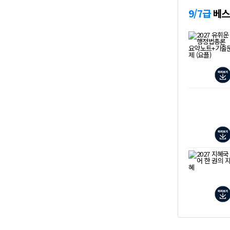
9/7급
베스