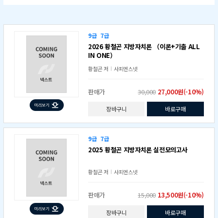
9급
7급
2026 황철곤 지방자치론 （이론+기출 ALL
IN ONE）
황철곤
저
사피엔스넷
판매가
30,000
27,000원(-10%)
장바구니
바로구매
9급
7급
2025 황철곤 지방자치론 실전모의고사
황철곤
저
사피엔스넷
판매가
15,000
13,500원(-10%)
장바구니
바로구매