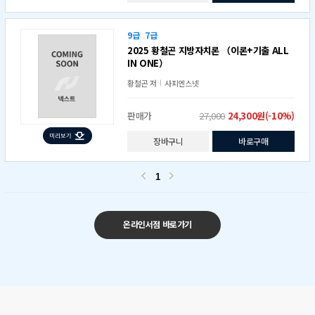
9급
7급
2025 황철곤 지방자치론 （이론+기출 ALL
IN ONE）
황철곤
저
사피엔스넷
판매가
27,000
24,300원(-10%)
장바구니
바로구매
1
온라인서점 바로가기