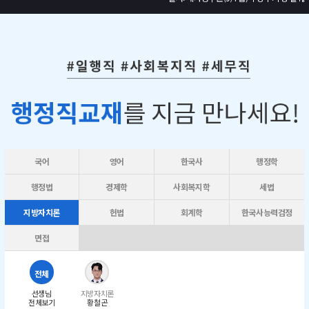
국어
영어
한국사
행정학
행정법
경제학
사회복지학
세법
지방자치론
헌법
회계학
한국사능력검정
면접
전체
선생님
지방자치론
전체보기
황철곤