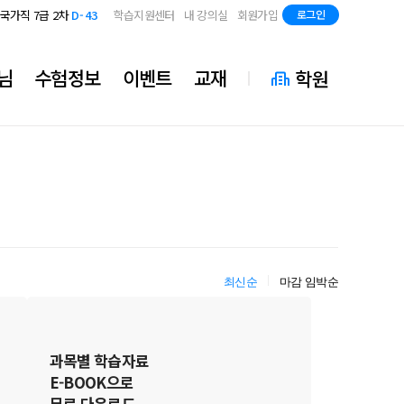
지방직 7급
D-85
국가직 7급 2차
D-43
학습지원센터
내 강의실
회원가입
로그인
지방직 7급
D-85
국가직 7급 2차
D-43
지방직 7급
D-85
님
수험정보
이벤트
교재
학원
최신순
마감 임박순
과목별 학습자료
E-BOOK으로
무료 다운로드