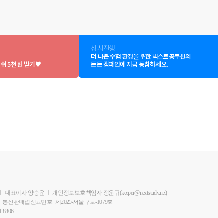
상시진행
더 나은 수험 환경을 위한 넥스트공무원의
쉬 5천 원 받기♥
든든 캠페인에 지금 동참하세요.
ㅣ
대표이사 양승윤
ㅣ
개인정보보호책임자 정운규(keeper@nextstudy.net)
ㅣ
통신판매업신고번호 : 제2025-서울구로-1079호
-8806