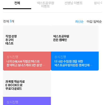
전체
넥스트공무원
선생님 이벤트
상시 이
이벤트
전체
3
개
최신순
마감 임박순
직업 성향
넥스트공무원
추구미
든든 캠페인
테스트
상시진행
상시진행
나의 DREAM 직렬은?
테스트
더 나은 수험 환경을 위한
참여하고 보너스캐쉬 5천 원 받기
넥스트공무원의
든든 캠페인에
♥
지금 동참하세요.
과목별 학습자료
E-BOOK으로
무료 다운로드
상시진행