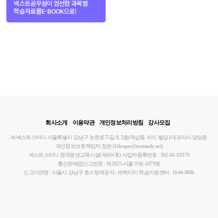
넥스트공무원이 엄선한 과목별
학습자료를
E-BOOK으로!
회사소개
이용약관
개인정보처리방침
강사모집
㈜넥스트스터디
서울특별시 강남구 논현로75길 8, 2층(역삼동, 비드 빌딩)
대표이사 양승윤
개인정보보호책임자 정운규(keeper@nextstudy.net)
넥스트스터디 원격평생교육시설(제434호)
사업자등록번호 : 561-81-03379
통신판매업신고번호 : 제2025-서울구로-1079호
신고기관명 : 서울시 강남구
호스팅제공자 : ㈜케이티
학습지원센터 : 1644-8806