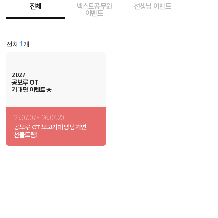
전체
넥스트공무원
선생님 이벤트
이벤트
전체
1
개
2027
공보루 OT
기대평 이벤트★
26.07.07 ~ 26.07.20
공보루 OT 보고
기대평 남기면
선물드림!