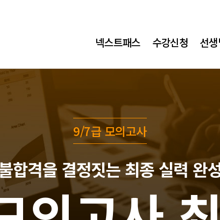
넥스트패스
수강신청
선생
9/7급 모의고사
 불합격을 결정짓는
최종 실력 완
 모의고사 