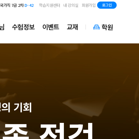
지방직 7급
D-84
국가직 7급 2차
D-42
학습지원센터
내 강의실
회원가입
로그인
지방직 7급
D-84
국가직 7급 2차
D-42
지방직 7급
D-84
님
수험정보
이벤트
교재
학원
성의 기회
최종 점검