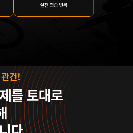
실전 연습 반복
 관건!
문제를 토대로
해
니다.