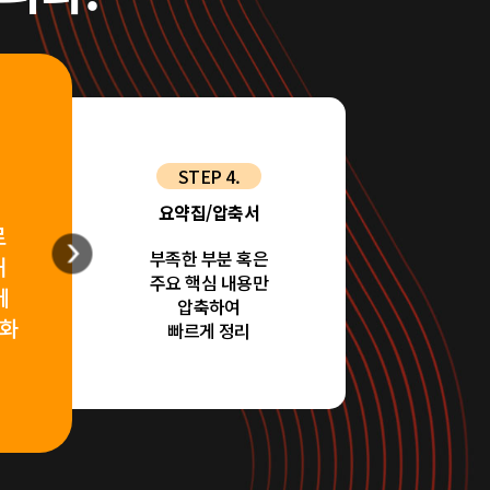
STEP 4.
요약집/압축서
로
부족한 부분 혹은
해
주요 핵심 내용만
에
압축하여
강화
빠르게 정리