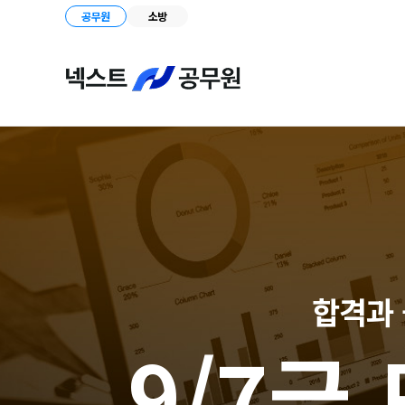
공무원
소방
합격과
9/7급