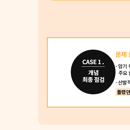
문제 
· 암기
주요 
· 산
틀렸던