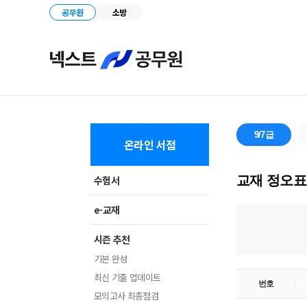
공무원
소방
9/7급
온라인 서점
교재 정오표
수험서
e-교재
시즌 추천
기본 완성
최신 기출 업데이트
번호
모의고사 최종점검