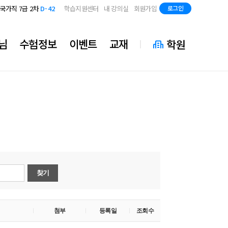
지방직 7급
D-84
국가직 7급 2차
D-42
학습지원센터
내 강의실
회원가입
로그인
지방직 7급
D-84
국가직 7급 2차
D-42
지방직 7급
D-84
님
수험정보
이벤트
교재
학원
찾기
첨부
등록일
조회수