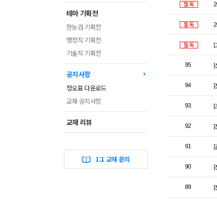
테마 기획전
한능검 기획전
행정직 기획전
기술직 기획전
95
[
공지사항
94
정오표 다운로드
교재 공지사항
93
교재 리뷰
92
91
1:1 교재 문의
90
89