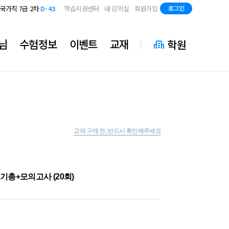
지방직 7급
D-85
국가직 7급 2차
D-43
학습지원센터
내 강의실
회원가입
로그인
지방직 7급
D-85
국가직 7급 2차
D-43
지방직 7급
D-85
님
수험정보
이벤트
교재
학원
교재 구매 전, 반드시 확인해주세요
핵기총+모의고사 (20회)