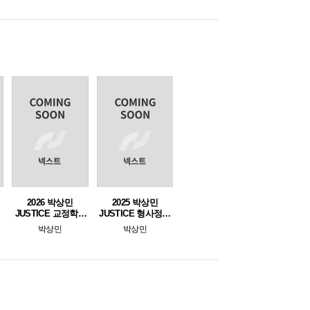
2026 박상민
2025 박상민
책
JUSTICE 교정학 2
JUSTICE 형사정책
[형사정책편]
핵심지문 총정리 [보
박상민
박상민
호직용]