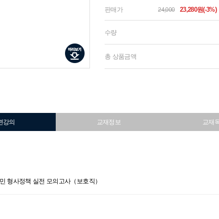
판매가
23,280원(-3%)
24,000
수량
총 상품금액
련강의
교재정보
교재
 박상민 형사정책 실전 모의고사（보호직）