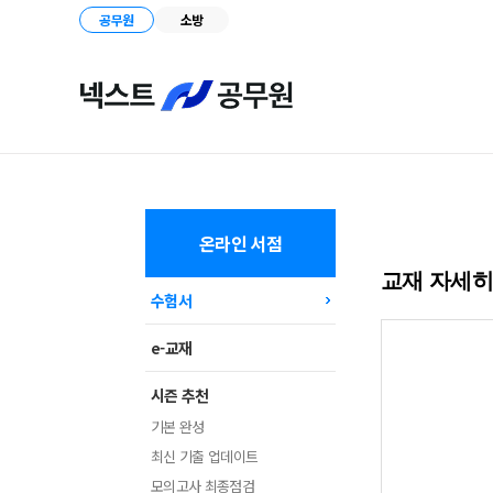
공무원
소방
온라인 서점
교재 자세
수험서
e-교재
시즌 추천
기본 완성
최신 기출 업데이트
모의고사 최종점검