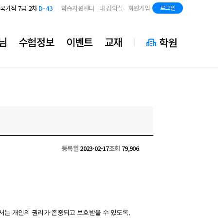
지방직 7급
D-85
국가직 7급 2차
D-43
학습지원센터
내 강의실
회원가입
로그인
지방직 7급
D-85
국가직 7급 2차
D-43
지방직 7급
D-85
님
수험정보
이벤트
교재
학원
등록일
2023-02-17
조회
79,906
에서는 개인의 권리가 존중되고 보호받을 수 있도록,