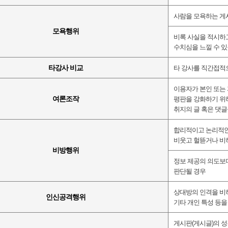
사람을 모욕하는 게
모욕행위
비록 사실을 적시하
수치심을 느낄 수 있
타강사 비교
타 강사를 직간접적
이용자가 본인 또는 
여론조작
평판을 강화하기 위
취지의 글 혹은 댓글
합리적이고 논리적인
비웃고 헐뜯거나 비
비방행위
정보 제공의 의도보
판단될 경우
상대방의 인격을 비
인신공격행위
기타 개인 특성 등을
게시판
(
게시글
)
의 성