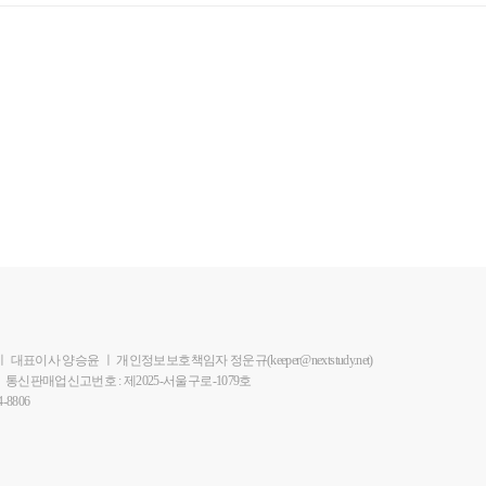
ㅣ
대표이사 양승윤
ㅣ
개인정보보호책임자 정운규(keeper@nextstudy.net)
ㅣ
통신판매업신고번호 : 제2025-서울구로-1079호
-8806