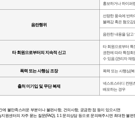
홍보하거나 하이퍼링
선량한 풍속에 반하
불쾌감 혹은 혐오감을
음란행위
음란한 내용을 담고
타 회원으로부터 특
타 회원으로부터의 지속적 신고
권한에 따라 특정회
수 있음
(
관리자 재량
폭력 또는 사행심 조장
폭력 또는 사행심
(
복
넥스트스터디 컨텐츠
출처 미기입 및 무단 복제
배포하는 경우
 간에 불만족스러운 부분이나 불편사항
,
건의사항
,
궁금한 점 등이 있으시면
습지원센터의 자주 묻는 질문
(FAQ), 1:1
문의상담
등으로 문의해주시면 최대한 불편