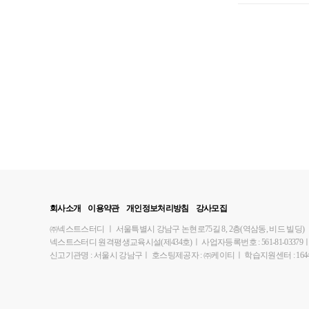
회사소개
이용약관
개인정보처리방침
강사모집
㈜넥스트스터디
ㅣ
서울특별시 강남구 논현로75길 8, 2층(역삼동, 비드 빌딩)
넥스트스터디 원격평생교육시설(제434호)
ㅣ
사업자등록번호 : 561-81-03379
신고기관명 : 서울시 강남구
ㅣ
호스팅제공자 : ㈜케이티
ㅣ
학습지원센터 : 1644