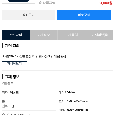
총 상품금액
31,500원
장바구니
바로구매
관련강의
교재정보
교재목차
교재리뷰(0)
관련 강의
[기본] 2027 박상민 교정학（+형사정책） 개념 완성
자세히보기
교재 정보
기본정보
저자
박상민
페이지
514쪽
총
크기
190mm*260mm
권수
1권
ISBN
9791199848818
출간일
2026년 6월 1일