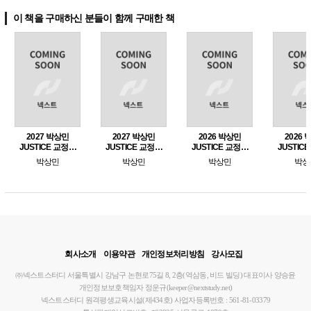
이 책을 구매하신 분들이 함께 구매한 책
2027 박상민
2027 박상민
2026 박상민
2026
JUSTICE 교정학
JUSTICE 교정학
JUSTICE 교정학
JUSTIC
단원별 핵심 1000
단기완성 [최신기
마무리특강
실전 모
박상민
박상민
박상민
박상
제 [교정학편]
출 700제]
회사소개
이용약관
개인정보처리방침
강사모집
㈜넥스트스터디
서울특별시 강남구 논현로75길 8, 2층(역삼동, 비드 빌딩)
대표이사 양승윤
개인정보보호책임자 정운규(keeper@nextstudy.net)
넥스트스터디 원격평생교육시설(제434호)
사업자등록번호 : 561-81-03379