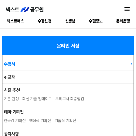
넥스트패스
수강신청
선생님
수험정보
문제은행
온라인 서점
수험서
e-교재
시즌 추천
기본 완성
최신 기출 업데이트
모의고사 최종점검
테마 기획전
한능검 기획전
행정직 기획전
기술직 기획전
공지사항