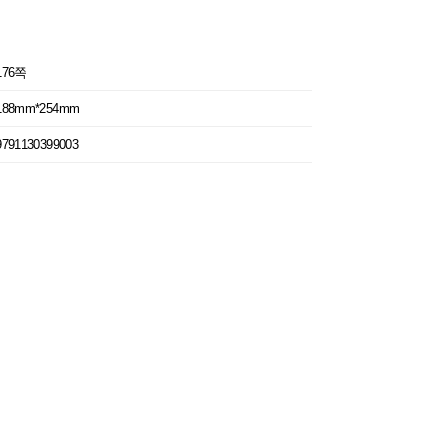
176쪽
188mm*254mm
9791130399003