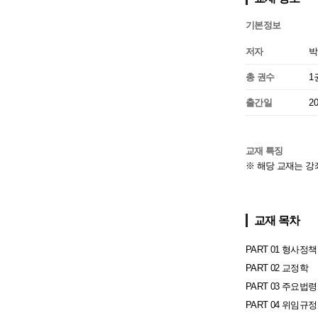
기본정보
저자
박
총 권수
1
출간일
2
교재 특징
※ 해당 교재는 강
교재 목차
PART 01 형사정책
PART 02 교정학
PART 03 주요법
PART 04 위임규