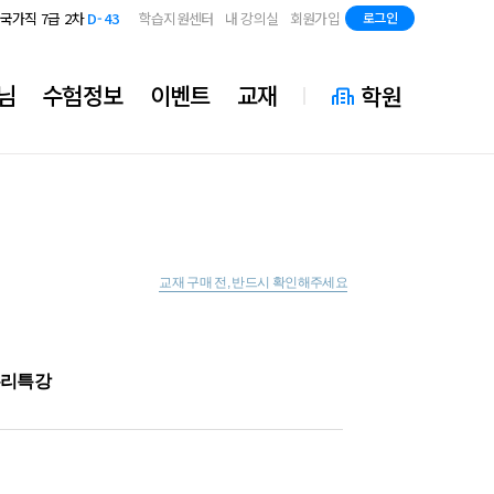
지방직 7급
D-85
국가직 7급 2차
D-43
학습지원센터
내 강의실
회원가입
로그인
지방직 7급
D-85
국가직 7급 2차
D-43
지방직 7급
D-85
님
수험정보
이벤트
교재
학원
교재 구매 전, 반드시 확인해주세요
마무리특강