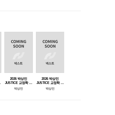
2026 박상민
2026 박상민
실
JUSTICE 교정학 핵
JUSTICE 교정학 단
심지문 총정리 [교정
원별 핵심 1000제
박상민
박상민
직용] (형사정책 포
[교정학편]
함)