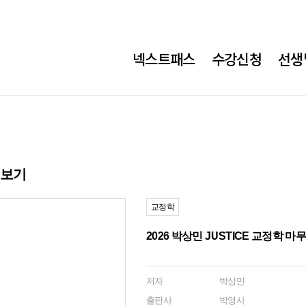
넥스트패스
수강신청
선생
히보기
교정학
2026 박상민 JUSTICE 교정학 
저자
박상민
출판사
박영사