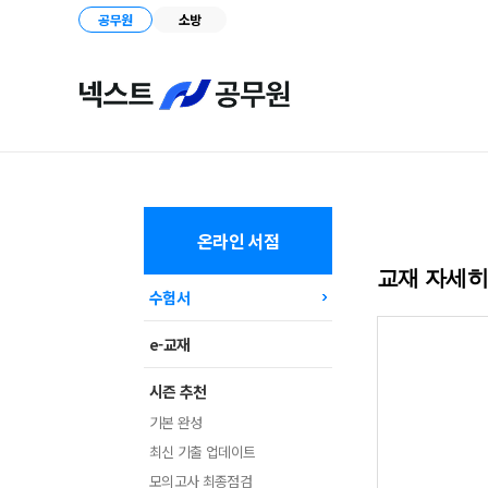
공무원
소방
온라인 서점
교재 자세
수험서
e-교재
시즌 추천
기본 완성
최신 기출 업데이트
모의고사 최종점검