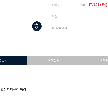
판매가
17,460원(-3%)
18,000
수량
총 상품금액
련강의
교재정보
교재
상민 교정학 마무리 특강