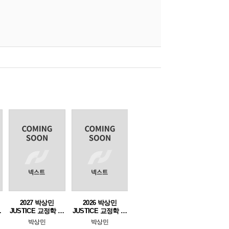
2027 박상민
2026 박상민
-
JUSTICE 교정학 단
JUSTICE 교정학 실
기완성 [최신기출
전 모의고사
박상민
박상민
700제]