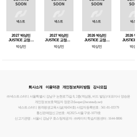
2027 박상민
2027 박상민
2026 박상민
2026
JUSTICE 교정학
JUSTICE 교정학 1
JUSTICE 교정학
JUSTIC
단원별 핵심 1000
- 교정학편
마무리특강
실전 모
박상민
박상민
박상민
박상
제 [교정학편]
회사소개
이용약관
개인정보처리방침
강사모집
㈜넥스트스터디
서울특별시 강남구 논현로75길 8, 2층(역삼동, 비드 빌딩)
대표이사 양승윤
개인정보보호책임자 정운규(keeper@nextstudy.net)
넥스트스터디 원격평생교육시설(제434호)
사업자등록번호 : 561-81-03379
통신판매업신고번호 : 제2025-서울구로-1079호
신고기관명 : 서울시 강남구
호스팅제공자 : ㈜케이티
학습지원센터 : 1644-8806