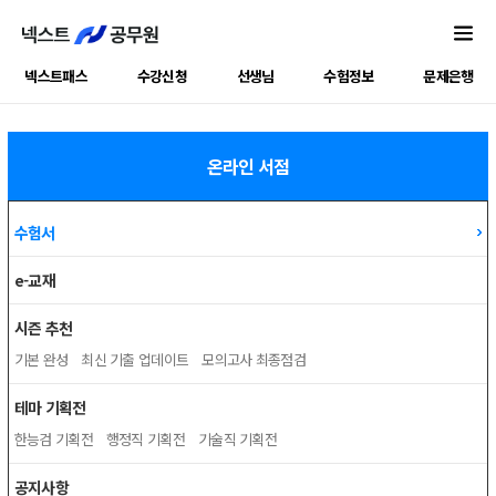
넥스트패스
수강신청
선생님
수험정보
문제은행
온라인 서점
수험서
e-교재
시즌 추천
기본 완성
최신 기출 업데이트
모의고사 최종점검
테마 기획전
한능검 기획전
행정직 기획전
기술직 기획전
공지사항