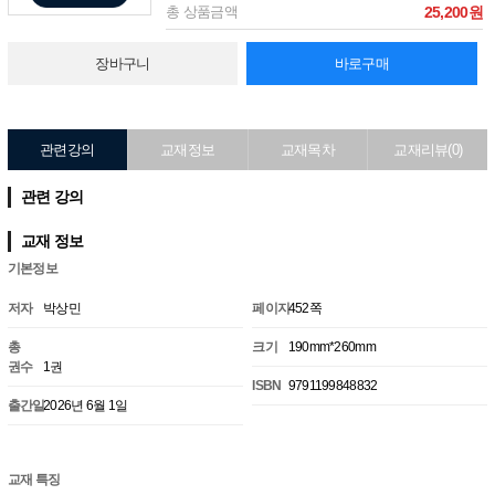
총 상품금액
25,200원
장바구니
바로구매
관련강의
교재정보
교재목차
교재리뷰(0)
관련 강의
교재 정보
기본정보
저자
박상민
페이지
452쪽
총
크기
190mm*260mm
권수
1권
ISBN
9791199848832
출간일
2026년 6월 1일
교재 특징