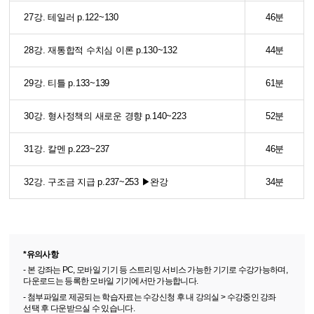
27강. 테일러 p.122~130
46분
28강. 재통합적 수치심 이론 p.130~132
44분
29강. 티틀 p.133~139
61분
30강. 형사정책의 새로운 경향 p.140~223
52분
31강. 칼멘 p.223~237
46분
32강. 구조금 지급 p.237~253 ▶완강
34분
*유의사항
- 본 강좌는 PC, 모바일 기기 등 스트리밍 서비스 가능한 기기로 수강가능하며,
다운로드는 등록한 모바일 기기에서만 가능합니다.
- 첨부파일로 제공되는 학습자료는 수강신청 후 내 강의실 > 수강중인 강좌
선택 후 다운받으실 수 있습니다.