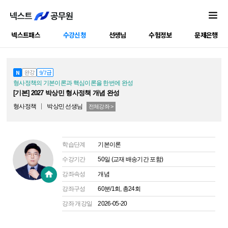
넥스트패스
수강신청
선생님
수험정보
문제은행
공캠강좌
N
완강
9/7급
형사정책의 기본이론과 핵심이론을 한번에 완성
[기본] 2027 박상민 형사정책 개념 완성
형사정책
박상민
선생님
전체강좌 >
학습단계
기본이론
수강기간
50일 (교재 배송기간 포함)
강좌속성
개념
강좌구성
60분/1회, 총24회
강좌 개강일
2026-05-20