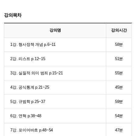
강의목차
강의명
강의시간
1강. 형사정책 개념 p.6~11
58분
2강. 리스트 p.12~15
51분
3강. 실질적 의미 범죄 p.15~21
55분
4강. 공식통계 p.21~25
45분
5강. 규범학 p.25~37
59분
6강. 연혁 p.38~48
54분
7강. 포이어바흐 p.48~54
47분