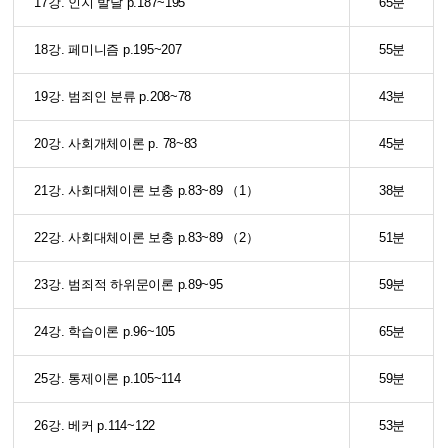
17강. 인지 발달 p.187~195
65분
18강. 페미니즘 p.195~207
55분
19강. 범죄인 분류 p.208~78
43분
20강. 사회개체이론 p. 78~83
45분
21강. 사회대체이론 보충 p.83~89 （1）
38분
22강. 사회대체이론 보충 p.83~89 （2）
51분
23강. 범죄적 하위문이론 p.89~95
59분
24강. 학습이론 p.96~105
65분
25강. 통제이론 p.105~114
59분
26강. 베커 p.114~122
53분