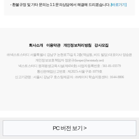
- 환불규정 및 기타 문의는 1:1 문의상담에서 해결해 드리겠습니다.
[바로가기]
회사소개
이용약관
개인정보처리방침
강사모집
㈜넥스트스터디
서울특별시 강남구 논현로75길 8, 2층(역삼동, 비드 빌딩)
대표이사 양승윤
개인정보보호책임자 정운규(keeper@nextstudy.net)
넥스트스터디 원격평생교육시설(제434호)
사업자등록번호 : 561-81-03379
통신판매업신고번호 : 제2025-서울구로-1079호
신고기관명 : 서울시 강남구
호스팅제공자 : ㈜케이티
학습지원센터 : 1644-8806
PC 버전 보기 >