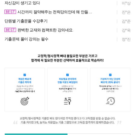
자신감이 생기고 있다
이*상
시간까지 절약해주는 전략강의인데 왜 안들어??
진*은
단원별 기출문풀 수강후기
김*준
완벽한 교재와 컴팩트한 강의네요.
강*욱
기출문제 풀이 강의는 필수
정*진