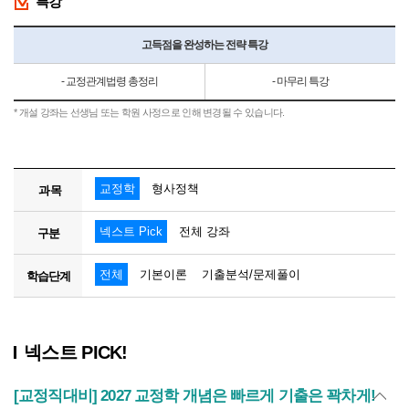
특강
고득점을 완성하는 전략 특강
- 교정관계법령 총정리
- 마무리 특강
* 개설 강좌는 선생님 또는 학원 사정으로 인해 변경될 수 있습니다.
교정학
형사정책
과목
넥스트 Pick
전체 강좌
구분
전체
기본이론
기출분석/문제풀이
학습단계
넥스트 PICK!
[교정직대비] 2027 교정학 개념은 빠르게 기출은 꽉차게!