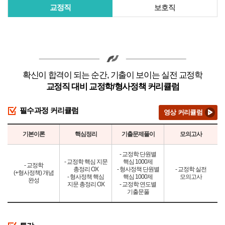
교정직
보호직
확신이 합격이 되는 순간, 기출이 보이는 실전 교정학
교정직 대비 교정학/형사정책 커리큘럼
필수과정 커리큘럼
영상 커리큘럼
기본이론
핵심정리
기출문제풀이
모의고사
- 교정학 단원별
- 교정학 핵심 지문
핵심 1000제
- 교정학
총정리 OX
- 형사정책 단원별
- 교정학 실전
(+형사정책) 개념
- 형사정책 핵심
핵심 1000제
모의고사
완성
지문 총정리 OX
- 교정학 연도별
기출문풀