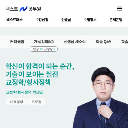
넥스트패스
수강신청
선생님
수험정보
문제은행
커리큘럼
개설강좌
(52)
선생님 새소식
학습 Q&A
학
완강:
48
진행중:
4
확신이 합격이 되는 순간,
기출이 보이는 실전
교정학/형사정책
교정학/형사정책
박상민
대표영상
프로필