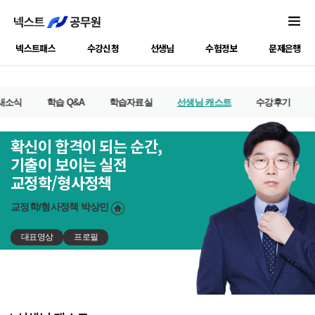
넥스트패스
수강신청
선생님
수험정보
문제은행
새소식
학습 Q&A
학습자료실
선생님 캐스트
수강후기
확신이 합격이 되는 순간,
기출이 보이는 실전
교정학/형사정책
교정학/형사정책
박상민
대표영상
프로필