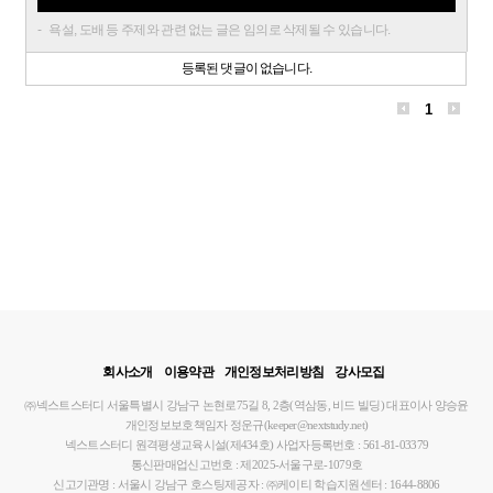
욕설, 도배 등 주제와 관련 없는 글은 임의로 삭제될 수 있습니다.
등록된 댓글이 없습니다.
1
회사소개
이용약관
개인정보처리방침
강사모집
㈜넥스트스터디
서울특별시 강남구 논현로75길 8, 2층(역삼동, 비드 빌딩)
대표이사 양승윤
개인정보보호책임자 정운규(keeper@nextstudy.net)
넥스트스터디 원격평생교육시설(제434호)
사업자등록번호 : 561-81-03379
통신판매업신고번호 : 제2025-서울구로-1079호
신고기관명 : 서울시 강남구
호스팅제공자 : ㈜케이티
학습지원센터 : 1644-8806