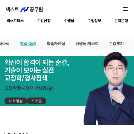
넥스트패스
수강신청
선생님
수험정보
문제은행
새소식
학습 Q&A
학습자료실
선생님 캐스트
수강후기
확신이 합격이 되는 순간,
기출이 보이는 실전
교정학/형사정책
교정학/형사정책
박상민
대표영상
프로필