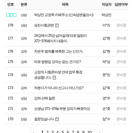
번호
분류
제목
작성자
답변여부
박상민 교정학 카페주소 (신속답변필요시)
박상민
상담
178
승진시험관련
이*진
준비중
상담
24강에서 25강 넘어갈 때 따로 말없이
177
김*현
준비중
강좌
372~376페이지 내용이..
176
차은우 범죄를 예측한 그는 신인가..
김*현
준비중
강좌
175
따로 법령집 강의는 없는 건가요?
박*성
준비중
강좌
교정직 시험준비생 인데 업무 환경
174
문*빈
준비중
상담
궁금합니다.
173
처분시가 아니라 선고시 아닌가요?
김*욱
준비중
강좌
172
강좌 선택 질문
경*우
준비중
상담
171
선생님 371~376p 부분 강의가 빠졌어요
손*호
준비중
강좌
170
질문있습니다
임*수
준비중
상담
1
2
3
4
5
6
7
8
9
10