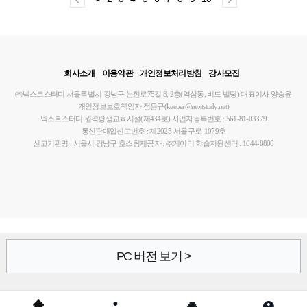
회사소개
이용약관
개인정보처리방침
강사모집
㈜넥스트스터디
서울특별시 강남구 논현로75길 8, 2층(역삼동, 비드 빌딩)
대표이사 양승윤
개인정보보호책임자 정운규(keeper@nextstudy.net)
넥스트스터디 원격평생교육시설(제434호)
사업자등록번호 : 561-81-03379
통신판매업신고번호 : 제2025-서울구로-1079호
신고기관명 : 서울시 강남구
호스팅제공자 : ㈜케이티
학습지원센터 : 1644-8806
PC 버전 보기 >