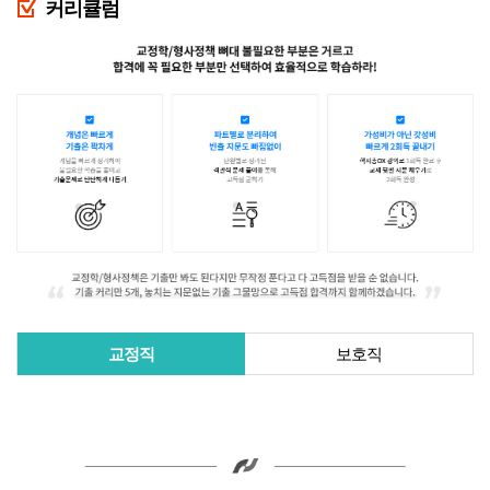
커리큘럼
교정직
보호직