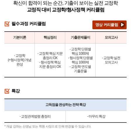
확신이 합격이 되는 순간, 기출이 보이는 실전 교정학
교정직 대비 교정학/형사정책 커리큘럼
필수과정 커리큘럼
영상 커리큘럼
기본이론
핵심정리
기출문제풀이
모의고사
- 교정학 단원별
- 교정학 핵심 지문
핵심 1000제
- 교정학
총정리 OX
- 형사정책 단원별
- 교정학 실전
(+형사정책) 개념
- 형사정책 핵심
핵심 1000제
모의고사
완성
지문 총정리 OX
- 교정학 연도별
기출문풀
특강
고득점을 완성하는 전략 특강
- 교정관계법령 총정리
- 마무리 특강
* 개설 강좌는 선생님 또는 학원 사정으로 인해 변경될 수 있습니다.