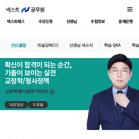
넥스트패스
수강신청
선생님
수험정보
문제은행
커리큘럼
개설강좌
(52)
선생님 새소식
학습 Q&A
학
확신이 합격이 되는 순간,
기출이 보이는 실전
교정학/형사정책
교정학/형사정책
박상민
대표영상
프로필