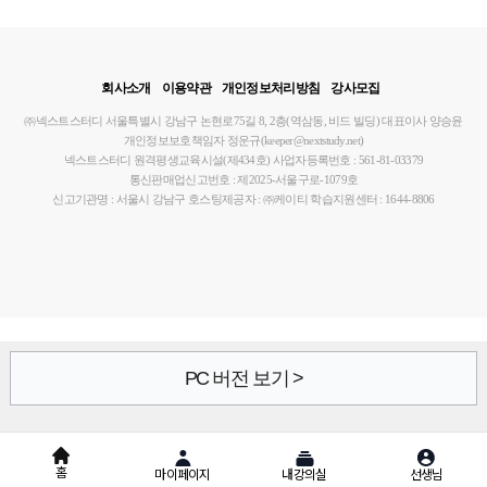
회사소개
이용약관
개인정보처리방침
강사모집
㈜넥스트스터디
서울특별시 강남구 논현로75길 8, 2층(역삼동, 비드 빌딩)
대표이사 양승윤
개인정보보호책임자 정운규(keeper@nextstudy.net)
넥스트스터디 원격평생교육시설(제434호)
사업자등록번호 : 561-81-03379
통신판매업신고번호 : 제2025-서울구로-1079호
신고기관명 : 서울시 강남구
호스팅제공자 : ㈜케이티
학습지원센터 : 1644-8806
PC 버전 보기 >
홈
마이페이지
내강의실
선생님