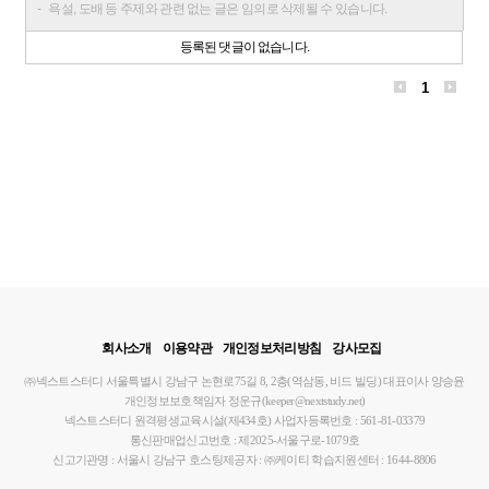
욕설, 도배 등 주제와 관련 없는 글은 임의로 삭제될 수 있습니다.
등록된 댓글이 없습니다.
1
회사소개
이용약관
개인정보처리방침
강사모집
㈜넥스트스터디
서울특별시 강남구 논현로75길 8, 2층(역삼동, 비드 빌딩)
대표이사 양승윤
개인정보보호책임자 정운규(keeper@nextstudy.net)
넥스트스터디 원격평생교육시설(제434호)
사업자등록번호 : 561-81-03379
통신판매업신고번호 : 제2025-서울구로-1079호
신고기관명 : 서울시 강남구
호스팅제공자 : ㈜케이티
학습지원센터 : 1644-8806