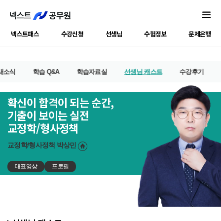
넥스트패스
수강신청
선생님
수험정보
문제은행
새소식
학습 Q&A
학습자료실
선생님 캐스트
수강후기
확신이 합격이 되는 순간,
기출이 보이는 실전
교정학/형사정책
교정학/형사정책
박상민
대표영상
프로필