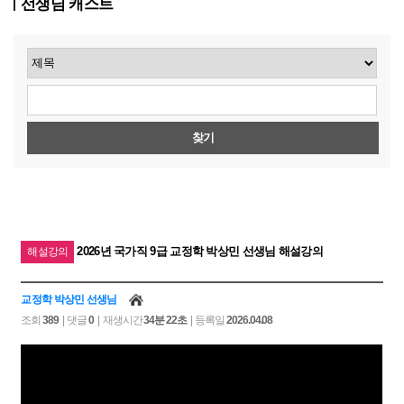
선생님 캐스트
찾기
2026년 국가직 9급 교정학 박상민 선생님 해설강의
해설강의
교정학 박상민 선생님
조회
389
| 댓글
0
| 재생시간
34분 22초
| 등록일
2026.04.08