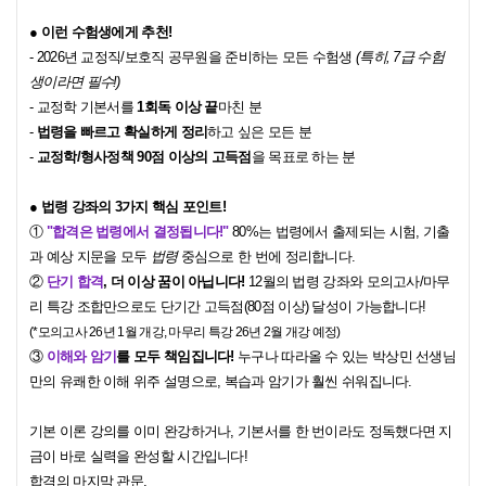
● 이런
수험생에게 추천!
- 2026년 교정직/보호직 공무원을 준비하는 모든 수험생
(특히, 7급 수험
생이라면 필수!)
- 교정학 기본서를
1회독 이상 끝
마친 분
-
법령을 빠르고 확실하게 정리
하고 싶은 모든 분
-
교정학/형사정책 90점 이상의 고득점
을 목표로 하는 분
●
법령
강좌의 3가지 핵심 포인트!
①
"합격은 법령에서 결정됩니다!"
80%는 법령에서 출제되는 시험,
기출
과 예상 지문을 모두
법령
중심으로 한 번에 정리합니다.
②
단기 합격
, 더 이상 꿈이 아닙니다!
12월의 법령 강좌와
모의고사/마무
리 특강 조합만으로도 단기간 고득점(80점 이상) 달성이 가능합니다!
(*모
의고사 26년 1월 개강, 마무리 특강 26년 2월 개강 예정)
③
이해와 암기
를 모두 책임집니다!
누구나 따라올 수 있는 박상민 선생님
만의 유쾌한 이해 위주 설명으로, 복습과 암기가 훨씬 쉬워집니다.
기본 이론 강의를 이미 완강하거나,
기본서를 한 번이라도 정독했다면
지
금이 바로 실력을 완성할 시간입니다!
합격의 마지막 관문,