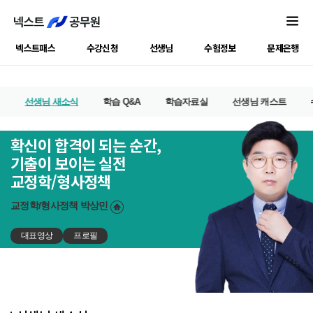
넥스트패스
수강신청
선생님
수험정보
문제은행
선생님 새소식
학습 Q&A
학습자료실
선생님 캐스트
확신이 합격이 되는 순간,
기출이 보이는 실전
교정학/형사정책
교정학/형사정책
박상민
대표영상
프로필