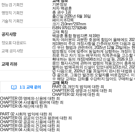
교재 정보
한능검 기획전
기본정보
저자
백광훈
행정직 기획전
총 권수
1권
출간일
2026년 6월 16일
페이지
872쪽
기술직 기획전
크기
210mm*297mm
ISBN
9791172792848
교재 특징
공지사항
백광훈 통합 형법각론 제19판
독자 여러분의 과분한 호응에 힘입어 올해에도 202
정오표 다운로드
제19판의 주요 개정사항을 간추려보자면 다음과 같
① 우선 형법과 관련하여, 2025년 12월 23일에
교재 공지사항
법정형도 이에 맞추어 동일하게 상향하는 개정이 있었고(
죄로 하고 자기 또는 배우자의 직계존속을 고소할 수 있도
확대하는 등의 개정(제98조의2 신설 등, 2026.
교재 리뷰
중인 형사사건에 관하여 법령의 적용요건이 충족되
벌하는 법왜곡죄의 신설이 있었다(제123조의2, 20
② 다음으로, 2026년 1월 31일까지 판시된 대법
③ 끝으로, 그동안 발견된 오탈자를 바로잡았다. 
※ 해당 교재는 강좌를 수강하지 않아도 구매하실 
교재 목차
1:1 교재 문의
PART 01 개인적 법익에 대한 죄
CHAPTER 01 생명과 신체에 대한 죄
CHAPTER 02 자유에 대한 죄
CHAPTER 03 명예와 신용에 대한 죄
CHAPTER 04 사생활의 평온에 대한 죄
CHAPTER 05 재산에 대한 죄
PART 02 사회적 법익에 대한 죄
CHAPTER 01 공공의 안전과 평온에 대한 죄
CHAPTER 02 공공의 신용에 대한 죄
CHAPTER 03 공중의 건강에 대한 죄
CHAPTER 04 사회의 도덕에 대한 죄