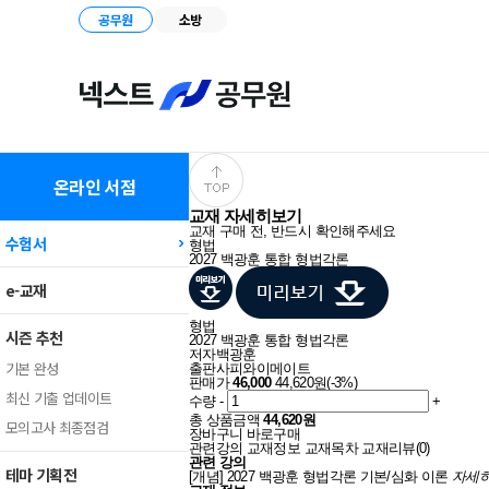
공무원
소방
온라인 서점
교재 자세히보기
교재 구매 전, 반드시 확인해주세요
수험서
형법
2027 백광훈 통합 형법각론
e-교재
형법
시즌 추천
2027 백광훈 통합 형법각론
저자
백광훈
기본 완성
출판사
피와이메이트
판매가
46,000
44,620원(-3%)
최신 기출 업데이트
수량
-
+
총 상품금액
44,620원
모의고사 최종점검
장바구니
바로구매
관련강의
교재정보
교재목차
교재리뷰(0)
관련 강의
테마 기획전
[개념] 2027 백광훈 형법각론 기본/심화 이론
자세