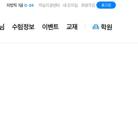
국가직 7급 2차
D-42
지방직 7급
D-84
학습지원센터
내 강의실
회원가입
로그인
국가직 7급 2차
D-42
지방직 7급
D-84
님
수험정보
이벤트
교재
학원