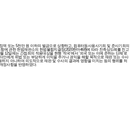
이하의 징역 또는 5천만 원 이하의 벌금으로 상향하고, 컴퓨터등사용사기죄 및 준사기죄의
 형면제조항에 관한 헌법재판소의 헌법불합치결정(2020헌마468)에 따라 친족상도례를 친고
6년 3월 12일에는 간첩죄의 적용대상을 현행 ‘적국’에서 ‘외국 또는 이에 준하는 단체’로
 등이 타인에게 위법 또는 부당하게 이익을 주거나 권익을 해할 목적으로 재판 또는 수사
하지 아니하여 의도적으로 재판 및 수사의 결과에 영향을 미치는 등의 행위를 처
의 개정사항을 반영하였다.