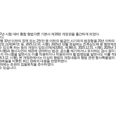
7년 시험 대비 통합 형법각론 기본서 제19판 개정판을 출간하게 되었다.
다.
는 현행 10년 이하의 징역 또는 2천만 원 이하의 벌금인 사기죄의 법정형을 20년 
제347조 등, 2025.12.31. 시행), 2025년 12월 31일에는 친족상도례 중
록 하는 등의 개정이 있었으며(제328조, 제365조, 2025.12.31. 시행), 202
9.13. 시행)과 형사사건의 재판에 관여하는 법관, 공소를 제기하거나 유지하는 검사
지 아니함을 알면서도 이를 적용하거나 적용되어야 할 법령임을 알면서도 이를 적용
26.3.12. 시행). 본 개정판에서는 이상의 형법의 개정내용과 형법 관련 형사특별법
원 판례들을 비롯한 최신 판례의 내용을 반영하였다.
이외에는 초판의 집필원칙을 준수하였다.
수 있습니다.