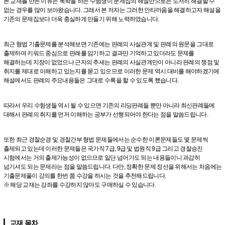
본 교재를 만든 이유는 독학을 하는 수험생이 문제집의 해설만으로는 도저히 해결할 수
없는 경우를 많이 보아왔습니다. 그래서 본 저자는 그러한 안타까움을 해결하고자 해설을
기존의 문제집보다 더욱 충실하게 만들기 위해 노력하였습니다.
최근 형법 기출문제를 분석해보면 기존에는 판례의 사실관계 및 판례의 원문을 그대로
출제하여 키워드 중심으로 판례를 암기하고 결과만 기억하고 있더라도 문제를
해결하는데 지장이 없었으나 근자의 추세는 판례의 사실관계만이 아니라 판례의 쟁점 및
취지를 제대로 이해하고 있는지를 묻고 있으므로 이러한 문제 역시 대비를 해야하겠기에
해설에서도 판례의 주요내용들은 그대로 수록을 할 수 있도록 했습니다.
따라서 우리 수험생들 역시 될 수 있으면 기존의 리딩판례들 뿐만 아니라 최신판례들에
대해서 판례의 취지를 먼저 이해하는 공부가 선행되어야 한다는 점을 말씀드립니다.
또한 최근 경찰순경 및 경찰간부 형법 문제들에서는 순수한 이론문제들도 몇 문제씩
출제되고 있는데 이러한 문제들은 국가직 7급, 9급 및 법원직 9급 그리고 경찰승진
시험에서는 거의 출제가능성이 없으므로 일단 넘어가도 되는 내용들이니 과감히
넘기셔도 되는 문제라는 점을 말씀드립니다. 다만, 정확한 문제 정선을 위해서는 처음에는
기출문제풀이 강의를 한번 쯤 수강을 하시는 것을 추천해드립니다.
※ 해당 교재는 강좌를 수강하지 않아도 구매하실 수 있습니다.
교재 목차