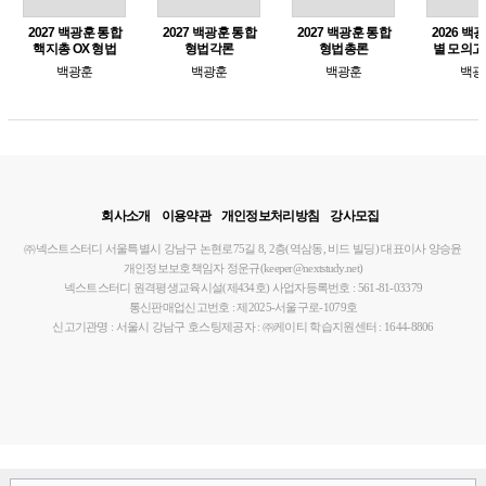
2027 백광훈 통합
2027 백광훈 통합
2027 백광훈 통합
2026 백
핵지총 OX 형법
형법각론
형법총론
별 모의고
백광훈
백광훈
백광훈
백광
회사소개
이용약관
개인정보처리방침
강사모집
㈜넥스트스터디
서울특별시 강남구 논현로75길 8, 2층(역삼동, 비드 빌딩)
대표이사 양승윤
개인정보보호책임자 정운규(keeper@nextstudy.net)
넥스트스터디 원격평생교육시설(제434호)
사업자등록번호 : 561-81-03379
통신판매업신고번호 : 제2025-서울구로-1079호
신고기관명 : 서울시 강남구
호스팅제공자 : ㈜케이티
학습지원센터 : 1644-8806