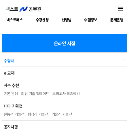
넥스트패스
수강신청
선생님
수험정보
문제은행
온라인 서점
수험서
e-교재
시즌 추천
기본 완성
최신 기출 업데이트
모의고사 최종점검
테마 기획전
한능검 기획전
행정직 기획전
기술직 기획전
공지사항