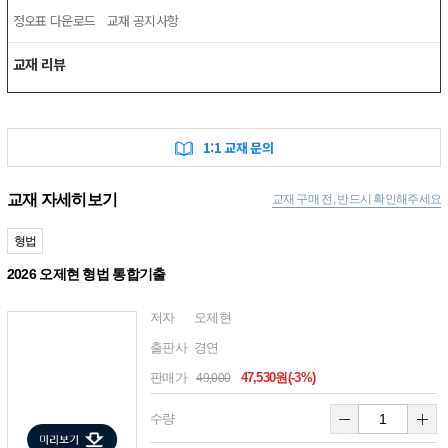
정오표 다운로드
교재 공지사항
교재 리뷰
1:1 교재 문의
교재 자세히보기
교재 구매 전, 반드시 확인해주세요
형법
2026 오제현 형법 통합기출
저자
오제현
출판사
경연
판매가
47,530원(-3%)
49,000
수량