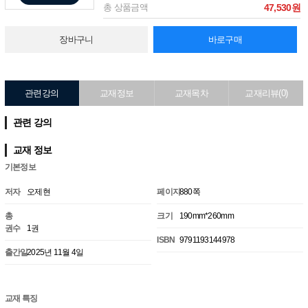
총 상품금액
47,530원
장바구니
바로구매
관련강의
교재정보
교재목차
교재리뷰(0)
관련 강의
교재 정보
기본정보
저자
오제현
페이지
880쪽
총
크기
190mm*260mm
권수
1권
ISBN
9791193144978
출간일
2025년 11월 4일
교재 특징