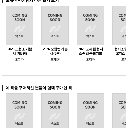
오제현 선생님의 다른 교재 보기
2026 오형소 기본
2026 오형법 기본
2025 오제현 형사
형사소송
서 (제8판)
서 (3판)
소송법 통합기출
오엑스 (
오제현
오제현
오제현
오제
이 책을 구매하신 분들이 함께 구매한 책