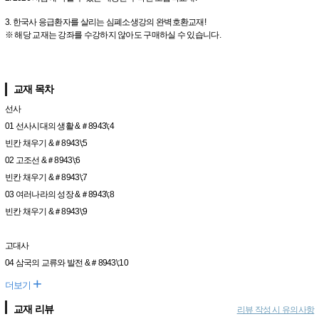
3. 한국사 응급환자를 살리는 심폐소생강의 완벽호환교재!
※ 해당 교재는 강좌를 수강하지 않아도 구매하실 수 있습니다.
교재 목차
선사
01 선사시대의 생활 &＃8943\;4
빈칸 채우기 &＃8943\;5
02 고조선 &＃8943\;6
빈칸 채우기 &＃8943\;7
03 여러나라의 성장 &＃8943\;8
빈칸 채우기 &＃8943\;9
고대사
04 삼국의 교류와 발전 &＃8943\;10
+
더보기
교재 리뷰
리뷰 작성 시 유의사항