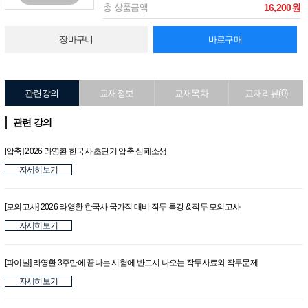
총 상품금액
16,200원
장바구니
바로구매
관련강의
교재정보
교재목차
교재리뷰(0)
관련 강의
[압축] 2026 라영환 한국사 초단기 압축 심폐소생
자세히보기
[모의고사] 2026 라영환 한국사 국가직 대비 작두 특강 & 작두 모의고사
자세히보기
[파이널] 라영환 3주만에 끝나는 시험에 반드시 나오는 작두사료와 작두문제
자세히보기