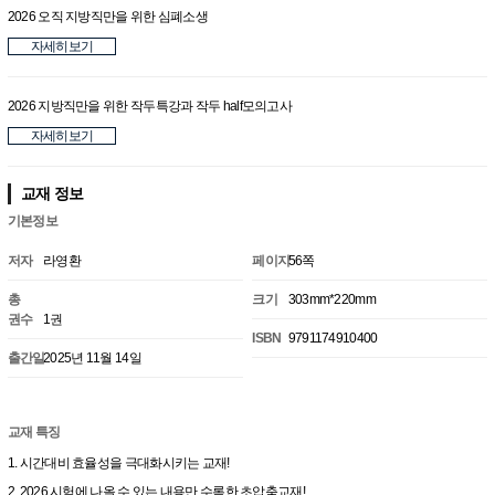
2026 오직 지방직만을 위한 심폐소생
자세히보기
2026 지방직만을 위한 작두특강과 작두 half모의고사
자세히보기
교재 정보
기본정보
저자
라영환
페이지
56쪽
총
크기
303mm*220mm
권수
1권
ISBN
9791174910400
출간일
2025년 11월 14일
교재 특징
1. 시간대비 효율성을 극대화시키는 교재!
2. 2026 시험에 나올 수 있는 내용만 수록한 초압축교재!