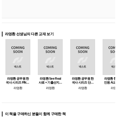
라영환 선생님의 다른 교재 보기
라영환 공무원 한
라영환 See Real
라영환 공무원 한
라영환 한
국사 시리즈 FINAL
사료 + 기출선지핵
국사 시리즈 단계
인원 ALL 
작두 모의고사 for
심
별로 나눠 푸는 두
라영환
라영환
라영환
라영
단원별 문제
번 기출
이 책을 구매하신 분들이 함께 구매한 책