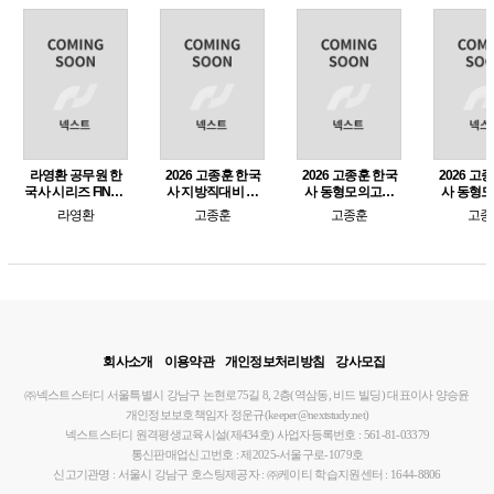
라영환 공무원 한
2026 고종훈 한국
2026 고종훈 한국
2026 고
국사 시리즈 FINAL
사 지방직대비 동
사 동형모의고사
사 동형
작두 모의고사 for
형모의고사
시즌 2 (e-교재만 구
시즌 1 (e
라영환
고종훈
고종훈
고종
단원별 문제
매가능)
매가
회사소개
이용약관
개인정보처리방침
강사모집
㈜넥스트스터디
서울특별시 강남구 논현로75길 8, 2층(역삼동, 비드 빌딩)
대표이사 양승윤
개인정보보호책임자 정운규(keeper@nextstudy.net)
넥스트스터디 원격평생교육시설(제434호)
사업자등록번호 : 561-81-03379
통신판매업신고번호 : 제2025-서울구로-1079호
신고기관명 : 서울시 강남구
호스팅제공자 : ㈜케이티
학습지원센터 : 1644-8806