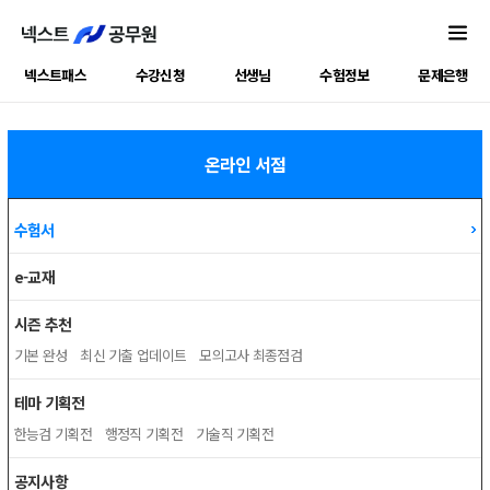
넥스트패스
수강신청
선생님
수험정보
문제은행
온라인 서점
수험서
e-교재
시즌 추천
기본 완성
최신 기출 업데이트
모의고사 최종점검
테마 기획전
한능검 기획전
행정직 기획전
기술직 기획전
공지사항