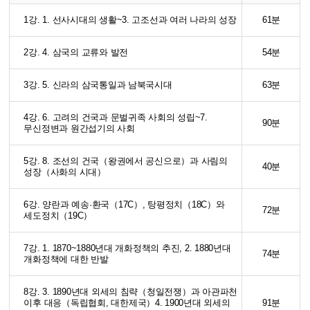
1강. 1. 선사시대의 생활~3. 고조선과 여러 나라의 성장
61분
2강. 4. 삼국의 교류와 발전
54분
3강. 5. 신라의 삼국통일과 남북국시대
63분
4강. 6. 고려의 건국과 문벌귀족 사회의 성립~7.
90분
무신정변과 원간섭기의 사회
5강. 8. 조선의 건국（왕권에서 공신으로）과 사림의
40분
성장（사화의 시대）
6강. 양란과 예송·환국（17C）, 탕평정치（18C）와
72분
세도정치（19C）
7강. 1. 1870~1880년대 개화정책의 추진, 2. 1880년대
74분
개화정책에 대한 반발
8강. 3. 1890년대 외세의 침략（청일전쟁）과 아관파천
이후 대응（독립협회, 대한제국）4. 1900년대 외세의
91분