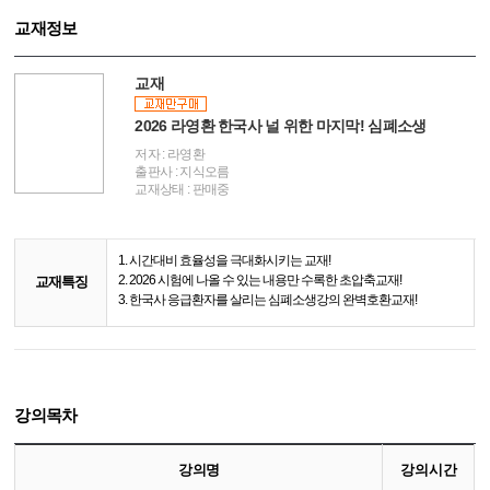
교재정보
교재
2026 라영환 한국사 널 위한 마지막! 심폐소생
저자 : 라영환
출판사 : 지식오름
교재상태 : 판매중
1. 시간대비 효율성을 극대화시키는 교재!
2. 2026 시험에 나올 수 있는 내용만 수록한 초압축교재!
교재특징
3. 한국사 응급환자를 살리는 심폐소생강의 완벽호환교재!
강의목차
강의명
강의시간