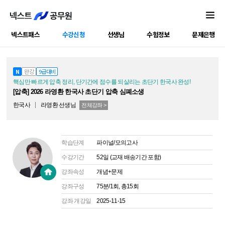
넥스트패스
수강신청
선생님
수험정보
문제은행
공캠강좌
N
완강
9급대비
핵심만 빠르게 압축 정리, 단기간에 점수를 되살리는 초단기 한국사 완성!
[압축] 2026 라영환 한국사 초단기 압축 심폐소생
한국사
라영환
선생님
전체강좌 >
학습단계
파이널/모의고사
수강기간
52일 (교재 배송기간 포함)
강좌속성
개념+문제
강좌구성
75분/1회, 총15회
강좌 개강일
2025-11-15