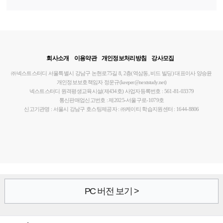
회사소개
이용약관
개인정보처리방침
강사모집
㈜넥스트스터디
서울특별시 강남구 논현로75길 8, 2층(역삼동, 비드 빌딩)
대표이사 양승윤
개인정보보호책임자 정운규(keeper@nextstudy.net)
넥스트스터디 원격평생교육시설(제434호)
사업자등록번호 : 561-81-03379
통신판매업신고번호 : 제2025-서울구로-1079호
신고기관명 : 서울시 강남구
호스팅제공자 : ㈜케이티
학습지원센터 : 1644-8806
PC 버전 보기 >