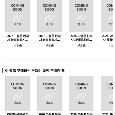
2027 고종훈 한국
2027 고종훈 한국
2026 고종훈 한국
2026 고
사 능력검정시험
사 능력검정시험
사 지방직대비 동
사 동형
기출 300제 (심화
단권화 노트(서브
형모의고사
시즌 2 (e
고종훈
고종훈
고종훈
고종
1,2,3급)
노트)
매가
이 책을 구매하신 분들이 함께 구매한 책
라영환 공무원 한
2026 고종훈 한국
2026 고종훈 한국
2026 고