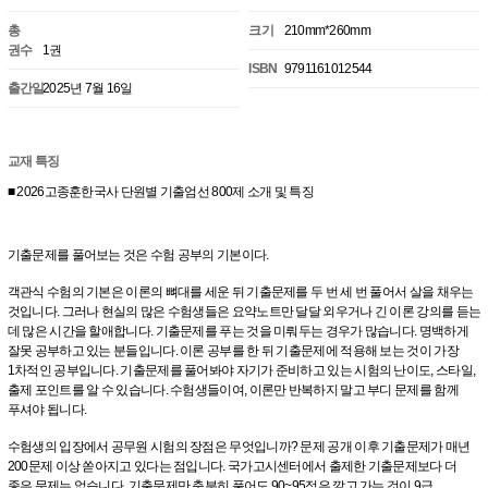
총
크기
210mm*260mm
권수
1권
ISBN
9791161012544
출간일
2025년 7월 16일
교재 특징
■ 2026고종훈한국사 단원별 기출엄선 800제 소개 및 특징
기출문제를 풀어보는 것은 수험 공부의 기본이다.
객관식 수험의 기본은 이론의 뼈대를 세운 뒤 기출문제를 두 번 세 번 풀어서 살을 채우는
것입니다. 그러나 현실의 많은 수험생들은 요약노트만 달달 외우거나 긴 이론 강의를 듣는
데 많은 시간을 할애합니다. 기출문제를 푸는 것을 미뤄두는 경우가 많습니다. 명백하게
잘못 공부하고 있는 분들입니다. 이론 공부를 한 뒤 기출문제에 적용해 보는 것이 가장
1차적인 공부입니다. 기출문제를 풀어봐야 자기가 준비하고 있는 시험의 난이도, 스타일,
출제 포인트를 알 수 있습니다. 수험생들이여, 이론만 반복하지 말고 부디 문제를 함께
푸셔야 됩니다.
수험생의 입장에서 공무원 시험의 장점은 무엇입니까? 문제 공개 이후 기출문제가 매년
200문제 이상 쏟아지고 있다는 점입니다. 국가고시센터에서 출제한 기출문제보다 더
좋은 문제는 없습니다. 기출문제만 충분히 풀어도 90~95점은 깔고 가는 것이 9급