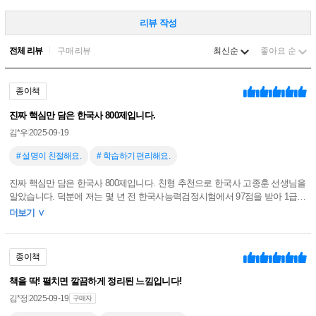
리뷰 작성
정렬
전체 리뷰
구매 리뷰
최신순
좋아요 순
종이책
진짜 핵심만 담은 한국사 800제입니다.
김*우
2025-09-19
# 설명이 친절해요.
# 학습하기 편리해요.
진짜 핵심만 담은 한국사 800제입니다. 친형 추천으로 한국사 고종훈 선생님을
알았습니다. 덕분에 저는 몇 년 전 한국사능력검정시험에서 97점을 받아 1급을
취득하는 데 성공했습니다. 그래서 공무원 한국사도 고종훈 선생님만 믿겠습
더보기 ∨
니다.
종이책
책을 딱! 펼치면 깔끔하게 정리된 느낌입니다!
김*정
2025-09-19
구매자