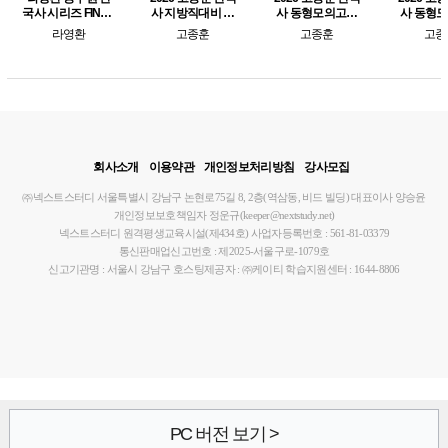
국사 시리즈 FINAL
사 지방직대비 동
사 동형모의고사
사 동형
작두 모의고사 for
형모의고사
시즌 2 (e-교재만 구
시즌 1 (e
라영환
고종훈
고종훈
고종
단원별 문제
매가능)
매가
회사소개
이용약관
개인정보처리방침
강사모집
㈜넥스트스터디
서울특별시 강남구 논현로75길 8, 2층(역삼동, 비드 빌딩)
대표이사 양승윤
개인정보보호책임자 정운규(keeper@nextstudy.net)
넥스트스터디 원격평생교육시설(제434호)
사업자등록번호 : 561-81-03379
통신판매업신고번호 : 제2025-서울구로-1079호
신고기관명 : 서울시 강남구
호스팅제공자 : ㈜케이티
학습지원센터 : 1644-8806
PC 버전 보기 >