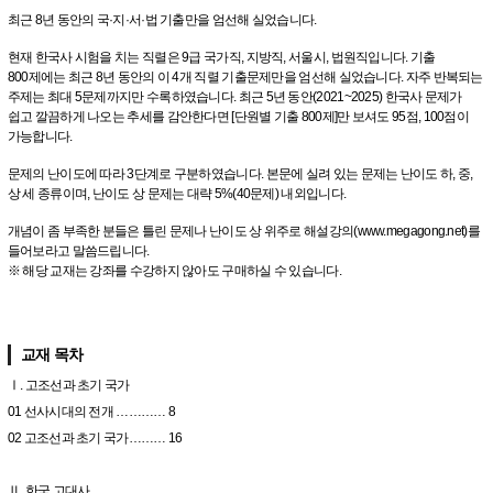
최근 8년 동안의 국·지·서·법 기출만을 엄선해 실었습니다.
현재 한국사 시험을 치는 직렬은 9급 국가직, 지방직, 서울시, 법원직입니다. 기출
800제에는 최근 8년 동안의 이 4개 직렬 기출문제만을 엄선해 실었습니다. 자주 반복되는
주제는 최대 5문제까지만 수록하였습니다. 최근 5년 동안(2021~2025) 한국사 문제가
쉽고 깔끔하게 나오는 추세를 감안한다면 [단원별 기출 800제]만 보셔도 95점, 100점이
가능합니다.
문제의 난이도에 따라 3단계로 구분하였습니다. 본문에 실려 있는 문제는 난이도 하, 중,
상 세 종류이며, 난이도 상 문제는 대략 5%(40문제) 내외입니다.
개념이 좀 부족한 분들은 틀린 문제나 난이도 상 위주로 해설강의(www.megagong.net)를
들어보라고 말씀드립니다.
※ 해당 교재는 강좌를 수강하지 않아도 구매하실 수 있습니다.
교재 목차
Ⅰ. 고조선과 초기 국가
01 선사시대의 전개 ………… 8
02 고조선과 초기 국가……… 16
Ⅱ. 한국 고대사