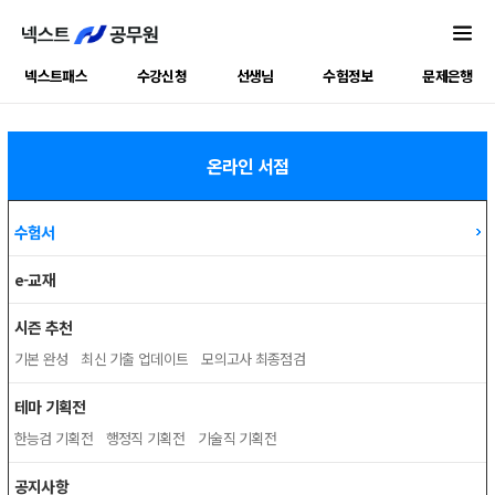
넥스트패스
수강신청
선생님
수험정보
문제은행
온라인 서점
수험서
e-교재
시즌 추천
기본 완성
최신 기출 업데이트
모의고사 최종점검
테마 기획전
한능검 기획전
행정직 기획전
기술직 기획전
공지사항