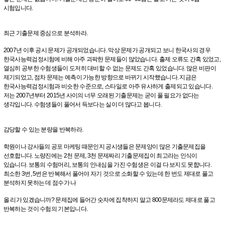
시험입니다.
최근 기출문제 중심으로 분석하라.
2007년 이후 공시 문제가 공개되었습니다. 막상 문제가 공개되고 보니 한국사의 경우
한국사능력검정시험에 비해 아주 괴팍한 문제들이 많았습니다. 출제 오류도 간혹 있었고,
열심히 공부한 수험생들이 도저히 대비할 수 없는 문제도 간혹 있었습니다. 많은 비판이
제기되었고, 점차 문제는 예측이 가능한 방향으로 바뀌기 시작했습니다. 지금은
한국사능력검정시험과 비슷한 수준으로, 스타일로 아주 유사하게 출제되고 있습니다.
저는 2007년부터 2015년 사이의 너무 오래된 기출문제는 굳이 풀 필요가 없다는
생각입니다. 수험생들이 풀어서 득보다는 실이 더 많다고 봅니다.
감당할 수 있는 분량을 반복하라.
학원이나 강사들의 공포 마케팅 때문인지 공시생들은 문제양이 많은 기출문제집을
선호합니다. 노량진에는 2천 문제, 3천 문제짜리 기출문제집이 최고라는 인식이
있습니다. 보통의 수험머리, 보통의 인내심을 가진 수험생은 이걸 다 보지도 못합니다.
최소한 3번, 5번은 반복해서 풀어야 자기 것으로 소화할 수 있는데 한 번도 제대로 풀고
분석하지 못하는 데 점수가 나
올 리가 있겠습니까? 문제집에 들어간 숫자에 집착하지 말고 800문제라도 제대로 풀고
반복하는 것이 수험의 기본입니다.