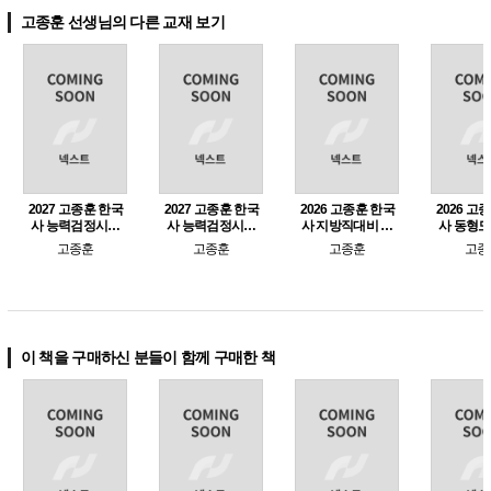
고종훈 선생님의 다른 교재 보기
2027 고종훈 한국
2027 고종훈 한국
2026 고종훈 한국
2026 고
사 능력검정시험
사 능력검정시험
사 지방직대비 동
사 동형
기출 300제 (심화
단권화 노트(서브
형모의고사
시즌 2 (e
고종훈
고종훈
고종훈
고종
1,2,3급)
노트)
매가
이 책을 구매하신 분들이 함께 구매한 책