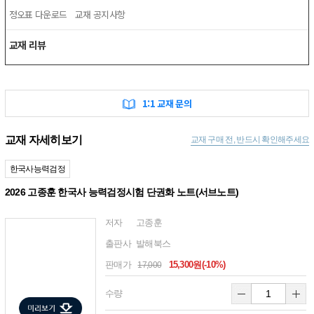
정오표 다운로드
교재 공지사항
교재 리뷰
1:1 교재 문의
교재 자세히보기
교재 구매 전, 반드시 확인해주세요
한국사능력검정
2026 고종훈 한국사 능력검정시험 단권화 노트(서브노트)
저자
고종훈
출판사
발해북스
판매가
15,300원(-10%)
17,000
수량