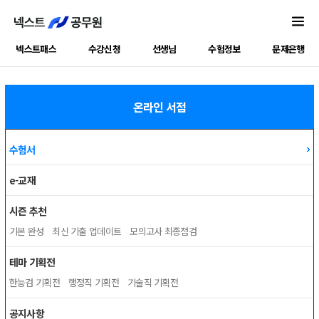
넥스트패스
수강신청
선생님
수험정보
문제은행
온라인 서점
수험서
e-교재
시즌 추천
기본 완성
최신 기출 업데이트
모의고사 최종점검
테마 기획전
한능검 기획전
행정직 기획전
기술직 기획전
공지사항