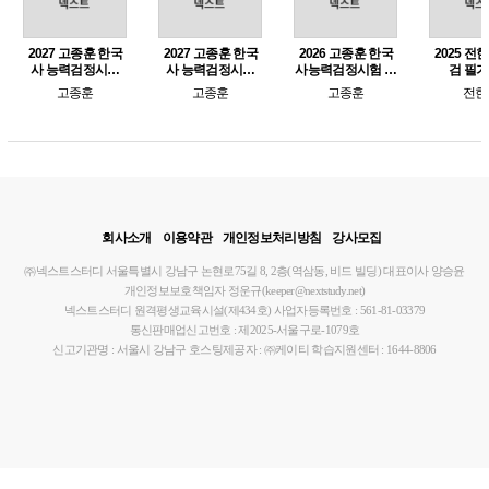
2027 고종훈 한국
2027 고종훈 한국
2026 고종훈 한국
2025 전
사 능력검정시험
사 능력검정시험
사능력검정시험 기
검 필
기출 300제 (심화
단권화 노트(서브
출 400제
고종훈
고종훈
고종훈
전한
1,2,3급)
노트)
회사소개
이용약관
개인정보처리방침
강사모집
㈜넥스트스터디
서울특별시 강남구 논현로75길 8, 2층(역삼동, 비드 빌딩)
대표이사 양승윤
개인정보보호책임자 정운규(keeper@nextstudy.net)
넥스트스터디 원격평생교육시설(제434호)
사업자등록번호 : 561-81-03379
통신판매업신고번호 : 제2025-서울구로-1079호
신고기관명 : 서울시 강남구
호스팅제공자 : ㈜케이티
학습지원센터 : 1644-8806