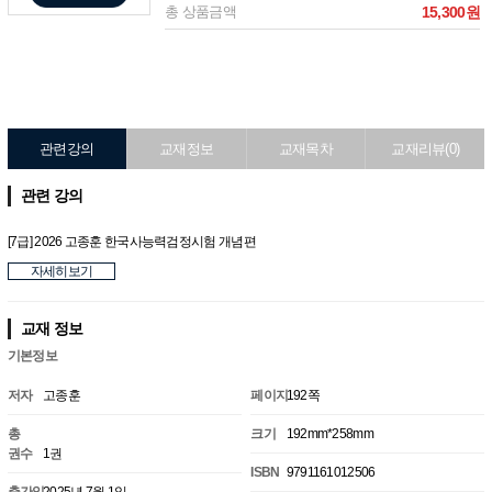
총 상품금액
15,300원
관련강의
교재정보
교재목차
교재리뷰(0)
관련 강의
[7급] 2026 고종훈 한국사능력검정시험 개념편
자세히보기
교재 정보
기본정보
저자
고종훈
페이지
192쪽
총
크기
192mm*258mm
권수
1권
ISBN
9791161012506
출간일
2025년 7월 1일