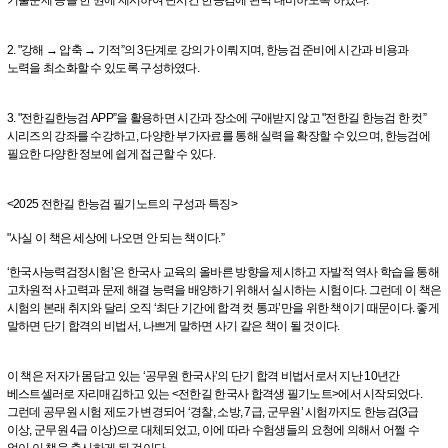
2. "강해 → 압축 → 기적”의 3단계로 강의가 이뤄지며, 한능검 준비에 시간과 비용과
노력을 최소화할 수 있도록 구성하였다.
3. "전한길한능검 APP”을 활용하면 시간과 장소에 구애받지 않고 "전한길 한능검 한 컷”
시리즈의 강좌를 수강하고, 다양한 부가자료를 통해 실력을 확장할 수 있으며, 한능검에
필요한 다양한 정보에 쉽게 접근할 수 있다.
<2025 전한길 한능검 필기노트의 구성과 특징>
"사실 이 책은 세상에 나오면 안 되는 책이다.”
‘한국사능력검정시험’은 한국사 교육의 올바른 방향을 제시하고 자발적 역사 학습을 통해
고차원적 사고력과 문제 해결 능력을 배양하기 위해서 실시하는 시험이다. 그런데 이 책은
시험의 본래 취지와 달리 오직 ‘최단 기간에 합격 컷 통과’만을 위한 책이기 때문이다. 좋게
말하면 단기 합격의 비법서, 나쁘게 말하면 사기 같은 책이 될 것이다.
이 책은 저자가 몸담고 있는 ‘공무원 한국사’의 단기 합격 비법서로서 지난 10년간
베스트셀러로 자리매김하고 있는 <전한길 한국사 합격생 필기노트>에서 시작되었다.
그런데 공무원 시험 제도가 변경되어 ‘경찰, 소방, 7급, 군무원’ 시험까지도 한능검(3급
이상, 군무원 4급 이상)으로 대체되었고, 이에 따라 수험생들의 요청에 의해서 어쩔 수
없이 이 책을 출시하게 된 것이다.