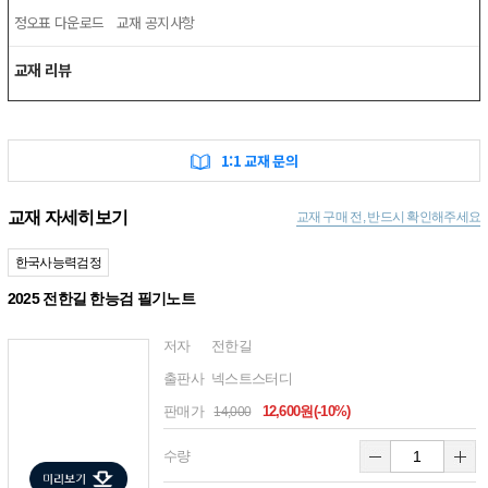
정오표 다운로드
교재 공지사항
교재 리뷰
1:1 교재 문의
교재 자세히보기
교재 구매 전, 반드시 확인해주세요
한국사능력검정
2025 전한길 한능검 필기노트
저자
전한길
출판사
넥스트스터디
판매가
12,600원(-10%)
14,000
수량