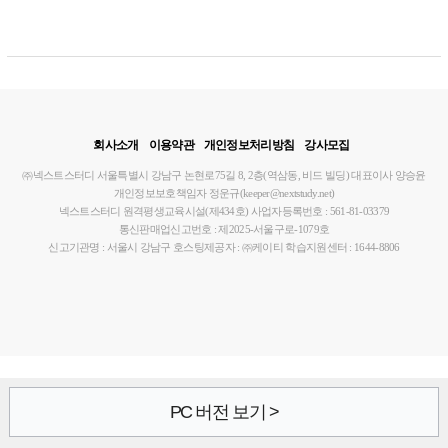
1,2,3급)
노트)
회사소개
이용약관
개인정보처리방침
강사모집
㈜넥스트스터디
서울특별시 강남구 논현로75길 8, 2층(역삼동, 비드 빌딩)
대표이사 양승윤
개인정보보호책임자 정운규(keeper@nextstudy.net)
넥스트스터디 원격평생교육시설(제434호)
사업자등록번호 : 561-81-03379
통신판매업신고번호 : 제2025-서울구로-1079호
신고기관명 : 서울시 강남구
호스팅제공자 : ㈜케이티
학습지원센터 : 1644-8806
PC 버전 보기 >