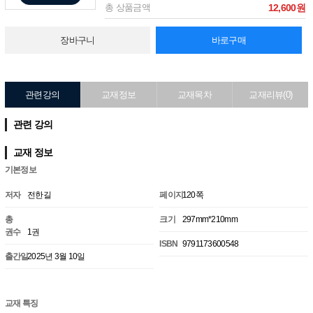
총 상품금액
12,600원
장바구니
바로구매
관련강의
교재정보
교재목차
교재리뷰(0)
관련 강의
교재 정보
기본정보
저자
전한길
페이지
120쪽
총
크기
297mm*210mm
권수
1권
ISBN
9791173600548
출간일
2025년 3월 10일
교재 특징