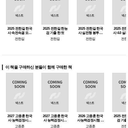
2025 전한길 한국
2025 전한길 한능
2025 전한길 한국
2025 전
사 속전속결 모의
검 기출 한 컷
사 실전형 봉투 모
사 4.0 
고사
의고사
의고사 SE
전한길
전한길
전한길
전한
(e-교재
능
이 책을 구매하신 분들이 함께 구매한 책
2027 고종훈 한국
2027 고종훈 한국
2026 고종훈 한국
2025 전
사 능력검정시험
사 능력검정시험
사능력검정시험 기
검 기출
기출 300제 (심화
단권화 노트(서브
출 400제
고종훈
고종훈
고종훈
전한