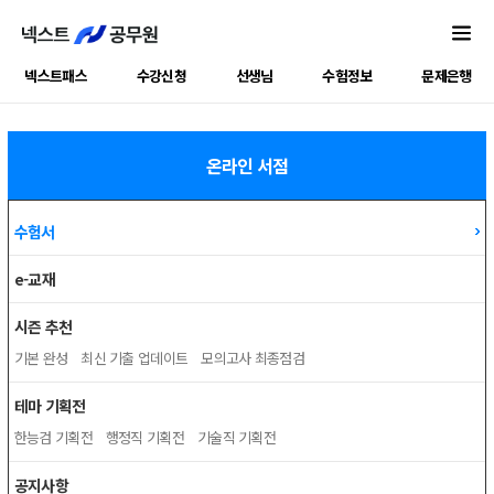
넥스트패스
수강신청
선생님
수험정보
문제은행
온라인 서점
수험서
e-교재
시즌 추천
기본 완성
최신 기출 업데이트
모의고사 최종점검
테마 기획전
한능검 기획전
행정직 기획전
기술직 기획전
공지사항