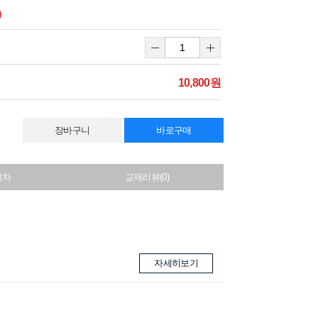
)
10,800원
장바구니
바로구매
목차
교재리뷰(0)
자세히보기