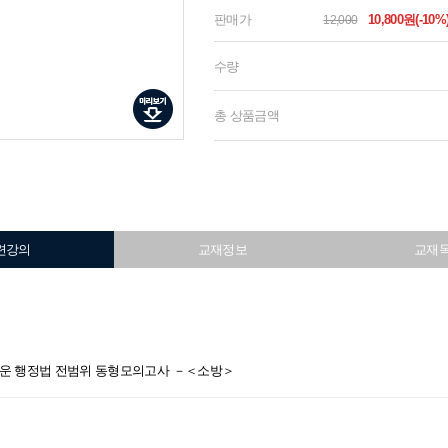
판매가
10,800원(-10%
12,000
수량
총 상품금액
련강의
교재정보
교재
 유휘운 행정법 전범위 동형모의고사 －＜소방＞