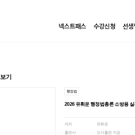
넥스트패스
수강신청
선생
히보기
행정법
2026 유휘운 행정법총론 소방용 
저자
유휘운
출판사
도서출판 지금