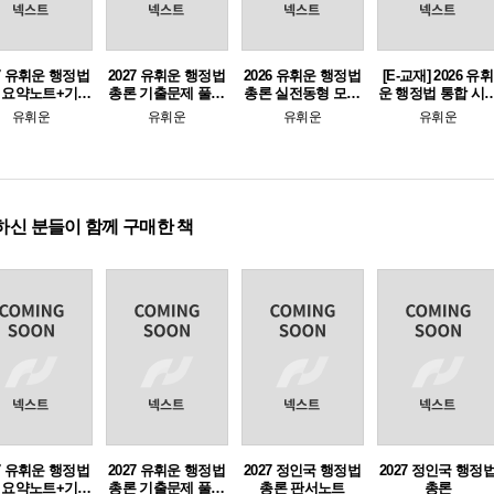
27 유휘운 행정법
2027 유휘운 행정법
2026 유휘운 행정법
[E-교재] 2026 유휘
 요약노트+기출
총론 기출문제 풀어
총론 실전동형 모의
운 행정법 통합 시
문제 (요플)
주는 기본서 (기풀
고사
처별 기출문제집(5
유휘운
유휘운
유휘운
유휘운
기)
개년)
하신 분들이 함께 구매한 책
27 유휘운 행정법
2027 유휘운 행정법
2027 정인국 행정법
2027 정인국 행정
 요약노트+기출
총론 기출문제 풀어
총론 판서노트
총론