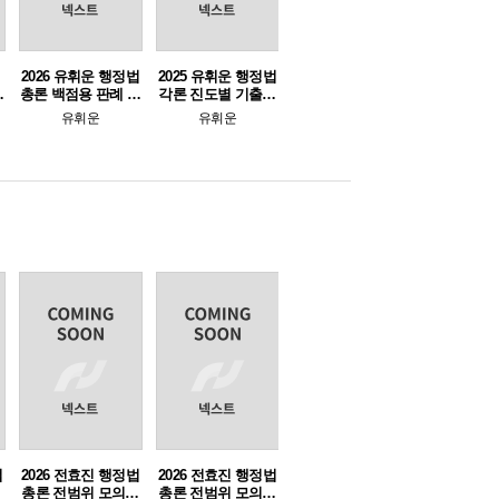
2026 유휘운 행정법
2025 유휘운 행정법
행
총론 백점용 판례 플
각론 진도별 기출문
러스(백플)
제집 (각론 진.출.)(e-
유휘운
유휘운
교재만 판매)
법
2026 전효진 행정법
2026 전효진 행정법
총론 전범위 모의고
총론 전범위 모의고