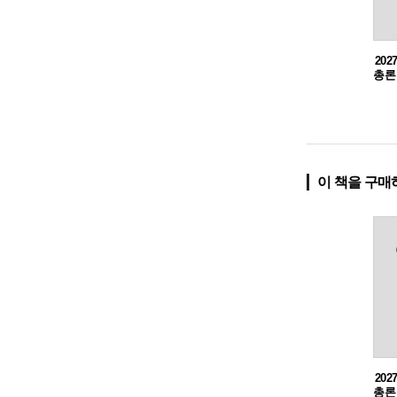
20
총론
이 책을 구매
20
총론