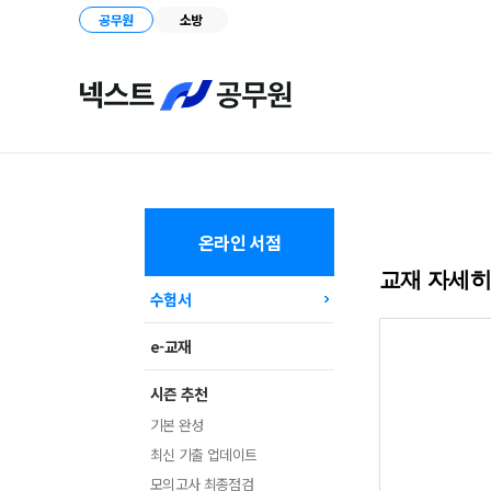
공무원
소방
온라인 서점
교재 자세
수험서
e-교재
시즌 추천
기본 완성
최신 기출 업데이트
모의고사 최종점검