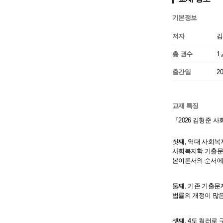
기본정보
저자
김
총 권수
1
출간일
2
교재 특징
『2026 김형준 
첫째, 역대 사회복
사회복지학 기출문제
본이론서의 순서에
둘째, 기존 기출문
법률의 개정이 많은
셋째, 4도 컬러로