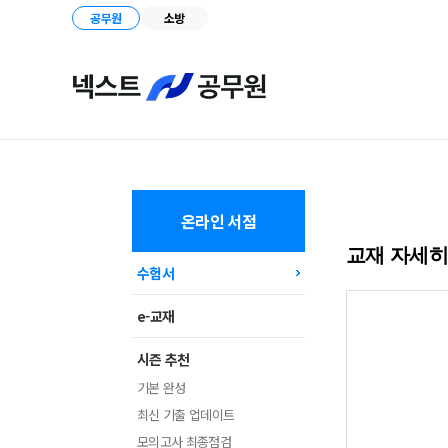
공무원
소방
온라인 서점
교재 자세
수험서
e-교재
시즌 추천
기본 완성
최신 기출 업데이트
모의고사 최종점검