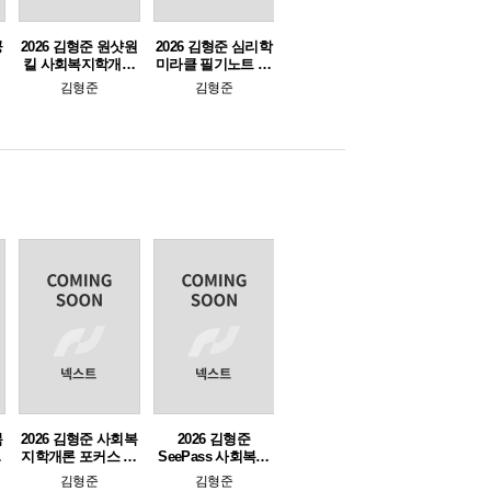
공
2026 김형준 원샷원
2026 김형준 심리학
킬 사회복지학개론
미라클 필기노트 (e-
봉투모의고사(12회
교재 전용)
김형준
김형준
분)
복
2026 김형준 사회복
2026 김형준
필
지학개론 포커스 핵
SeePass 사회복지
심요약집 (e-교재만
학개론
김형준
김형준