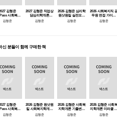
2027 김형준
2027 김형준 직업상
2026 김형준 심리학
2026 사회복지직 
ePass 사회복지
담심리학개론
원샷원킬 실전모의
무원 면접 가이드
학개론
SEEPASS 이론+기
고사 (e-교재 전용)
(책속의책)
김형준
김형준
김형준
김형준
출
하신 분들이 함께 구매한 책
2027 김형준
2026 김형준 원샷원
2026 김형준 사회복
2026 김형준 사회
ePass 사회복지
킬 사회복지학개론
지학개론 기출변형
지학개론 미라클 
학개론
봉투모의고사(12회
단원별 객관식 문제
기노트
김형준
김형준
김형준
김형준