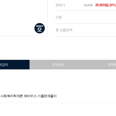
판매가
28,800원(-10%
32,000
수량
총 상품금액
련강의
교재정보
교재
김형준 사회복지학개론 뫼비우스 기출문제풀이