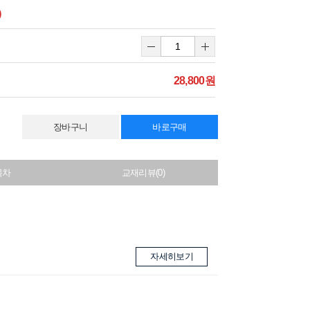
)
28,800원
장바구니
바로구매
목차
교재리뷰(0)
자세히보기