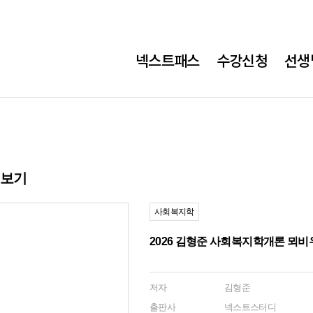
넥스트패스
수강신청
선생
히보기
사회복지학
2026 김형준 사회복지학개론 뫼
저자
김형준
출판사
넥스트스터디