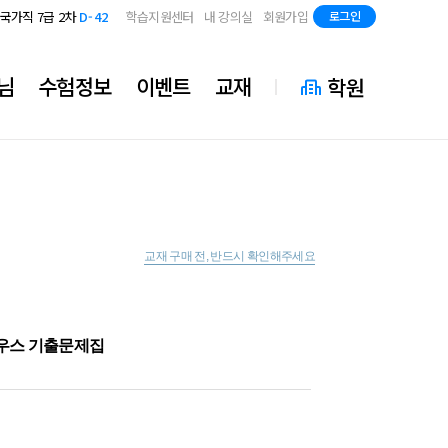
지방직 7급
D-84
국가직 7급 2차
D-42
학습지원센터
내 강의실
회원가입
로그인
지방직 7급
D-84
국가직 7급 2차
D-42
지방직 7급
D-84
님
수험정보
이벤트
교재
학원
교재 구매 전, 반드시 확인해주세요
비우스 기출문제집