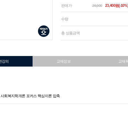
판매가
23,400원(-10%
26,000
수량
총 상품금액
련강의
교재정보
교재
김형준 사회복지학개론 포커스 핵심이론 압축