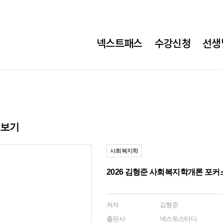
넥스트패스
수강신청
선생
히보기
사회복지학
2026 김형준 사회복지학개론 포커
저자
김형준
출판사
넥스트스터디