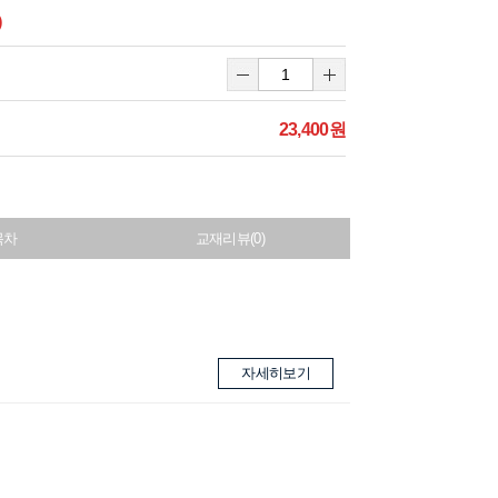
)
23,400원
목차
교재리뷰(0)
자세히보기