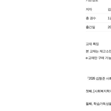
기본정보
저자
김
총 권수
1
출간일
2
교재 특징
본 교재는 재고소진
e-교재만 구매 가
『2026 김형준 
첫째, [사회복지학
둘째, 학습가독성을 