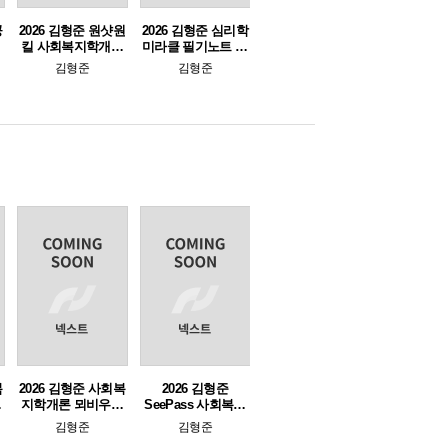
공
2026 김형준 원샷원
2026 김형준 심리학
킬 사회복지학개론
미라클 필기노트 (e-
봉투모의고사(12회
교재 전용)
김형준
김형준
분)
복
2026 김형준 사회복
2026 김형준
필
지학개론 뫼비우스
SeePass 사회복지
기출문제집
학개론
김형준
김형준