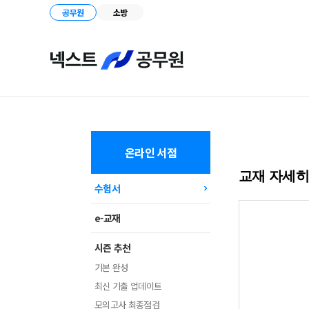
공무원
소방
온라인 서점
교재 자세
수험서
e-교재
시즌 추천
기본 완성
최신 기출 업데이트
모의고사 최종점검