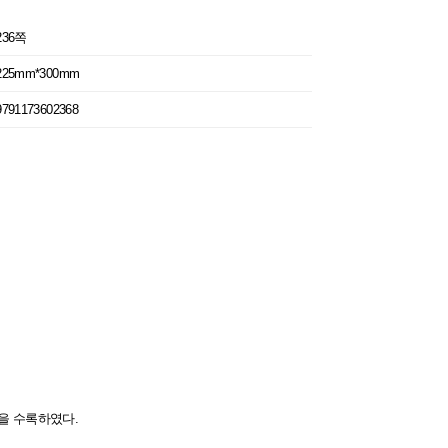
236쪽
225mm*300mm
9791173602368
]을 수록하였다.