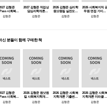
2027 김형준
2027 김형준 직업상
2026 김형준 심리학
2026 사회복지직 
ePass 사회복지
담심리학개론
원샷원킬 실전모의
무원 면접 가이드
학개론
SEEPASS 이론+기
고사 (e-교재 전용)
(책속의책)
김형준
김형준
김형준
김형준
출
하신 분들이 함께 구매한 책
2027 김형준
2026 김형준 원샷원
2026 김형준 사회복
2026 김형준 사회
ePass 사회복지
킬 사회복지학개론
지학개론 기출변형
지학개론 미라클 
학개론
봉투모의고사(12회
단원별 객관식 문제
기노트
김형준
김형준
김형준
김형준
분)
집 (e-교재만 구매가