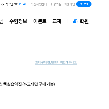
지방직 7급
D-84
국가직 7급 2차
D-42
학습지원센터
내 강의실
회원가입
로그인
지방직 7급
D-84
국가직 7급 2차
D-42
지방직 7급
D-84
님
수험정보
이벤트
교재
학원
교재 구매 전, 반드시 확인해주세요
스 핵심요약집 (e-교재만 구매가능)