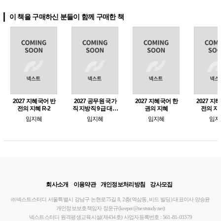
이 책을 구매하신 분들이 함께 구매한 책
2027 지혜국어 반
2027 공무원 국가
2027 지혜국어 한
2027 지
전의 지혜 R-2
직 지방직 9급 대비
권의 지혜
전의 지혜
유형 완성의 지혜
임지혜
임지혜
임지혜
임지
회사소개
이용약관
개인정보처리방침
강사모집
㈜넥스트스터디
서울특별시 강남구 논현로75길 8, 2층(역삼동, 비드 빌딩)
대표이사 양승윤
개인정보보호책임자 정운규(keeper@nextstudy.net)
넥스트스터디 원격평생교육시설(제434호)
사업자등록번호 : 561-81-03379