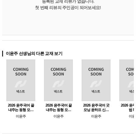
등록된 교재 리뷰가 없습니다.
첫 번째 리뷰의 주인공이 되어보세요!
이윤주 선생님의 다른 교재 보기
2026 윤주국어 끝
2026 윤주국어 끝
2026 윤주국어 굿
2026 윤
내주는 동형 모의
내주는 동형 모의
모닝 윤하프 신유
법 
고사 2-2 [봉투형 8
고사 2 [봉투형 12
형 모의고사 - 시즌
이윤주
이윤주
이윤주
이윤
회분]
회분]
2