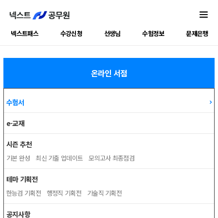
넥스트패스
수강신청
선생님
수험정보
문제은행
온라인 서점
수험서
e-교재
시즌 추천
기본 완성
최신 기출 업데이트
모의고사 최종점검
테마 기획전
한능검 기획전
행정직 기획전
기술직 기획전
공지사항