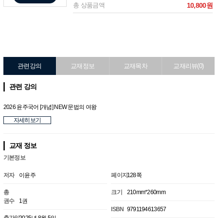
총 상품금액
10,800원
관련강의
교재정보
교재목차
교재리뷰(0)
관련 강의
2026 윤주국어 [개념] NEW 문법의 여왕
자세히보기
교재 정보
기본정보
저자
이윤주
페이지
128쪽
총
크기
210mm*260mm
권수
1권
ISBN
9791194613657
출간일
2025년 8월 5일