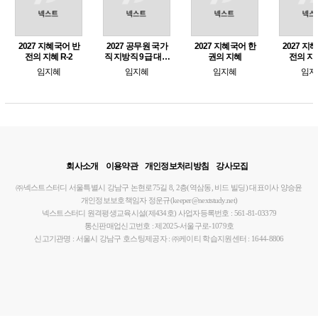
2027 지혜국어 반
2027 공무원 국가
2027 지혜국어 한
2027 지
전의 지혜 R-2
직 지방직 9급 대비
권의 지혜
전의 지혜
유형 완성의 지혜
임지혜
임지혜
임지혜
임지
회사소개
이용약관
개인정보처리방침
강사모집
㈜넥스트스터디
서울특별시 강남구 논현로75길 8, 2층(역삼동, 비드 빌딩)
대표이사 양승윤
개인정보보호책임자 정운규(keeper@nextstudy.net)
넥스트스터디 원격평생교육시설(제434호)
사업자등록번호 : 561-81-03379
통신판매업신고번호 : 제2025-서울구로-1079호
신고기관명 : 서울시 강남구
호스팅제공자 : ㈜케이티
학습지원센터 : 1644-8806