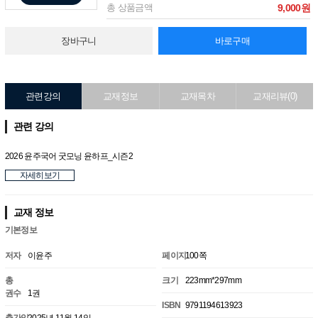
총 상품금액
9,000원
장바구니
바로구매
관련강의
교재정보
교재목차
교재리뷰(0)
관련 강의
2026 윤주국어 굿모닝 윤하프_시즌2
자세히보기
교재 정보
기본정보
저자
이윤주
페이지
100쪽
총
크기
223mm*297mm
권수
1권
ISBN
9791194613923
출간일
2025년 11월 14일