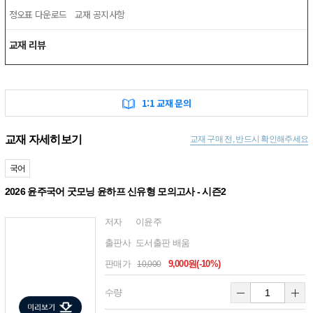
정오표 다운로드
교재 공지사항
교재 리뷰
1:1 교재 문의
교재 자세히보기
교재 구매 전, 반드시 확인해주세요
국어
2026 윤주국어 굿모닝 윤하프 신유형 모의고사 - 시즌2
저자
이윤주
출판사
도서출판 배움
판매가
9,000원(-10%)
10,000
수량