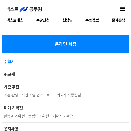
넥스트패스
수강신청
선생님
수험정보
문제은행
온라인 서점
수험서
e-교재
시즌 추천
기본 완성
최신 기출 업데이트
모의고사 최종점검
테마 기획전
한능검 기획전
행정직 기획전
기술직 기획전
공지사항