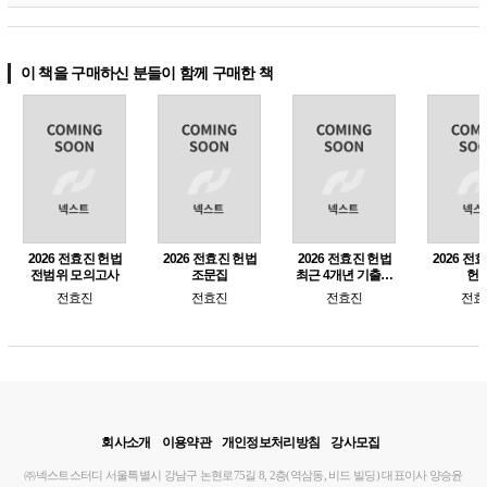
이 책을 구매하신 분들이 함께 구매한 책
2026 전효진 헌법
2026 전효진 헌법
2026 전효진 헌법
2026 전
전범위 모의고사
조문집
최근 4개년 기출문
헌
제집
전효진
전효진
전효진
전효
회사소개
이용약관
개인정보처리방침
강사모집
㈜넥스트스터디
서울특별시 강남구 논현로75길 8, 2층(역삼동, 비드 빌딩)
대표이사 양승윤