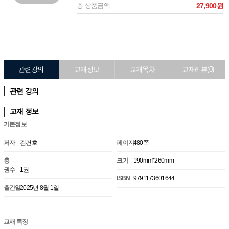
총 상품금액
27,900원
관련강의
교재정보
교재목차
교재리뷰(0)
관련 강의
교재 정보
기본정보
저자
김건호
페이지
480쪽
총
크기
190mm*260mm
권수
1권
ISBN
9791173601644
출간일
2025년 8월 1일
교재 특징