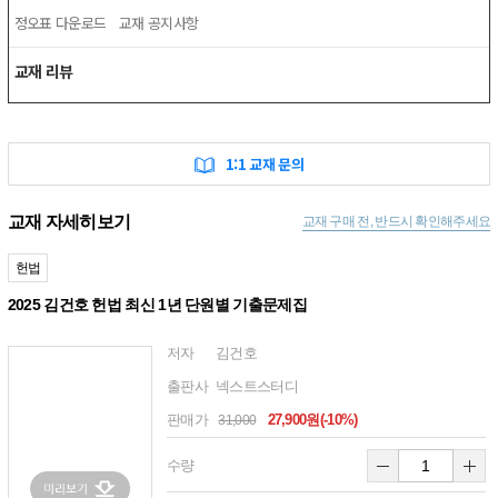
정오표 다운로드
교재 공지사항
교재 리뷰
1:1 교재 문의
교재 자세히보기
교재 구매 전, 반드시 확인해주세요
헌법
2025 김건호 헌법 최신 1년 단원별 기출문제집
저자
김건호
출판사
넥스트스터디
판매가
27,900원(-10%)
31,000
수량