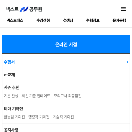
넥스트패스
수강신청
선생님
수험정보
문제은행
온라인 서점
수험서
e-교재
시즌 추천
기본 완성
최신 기출 업데이트
모의고사 최종점검
테마 기획전
한능검 기획전
행정직 기획전
기술직 기획전
공지사항