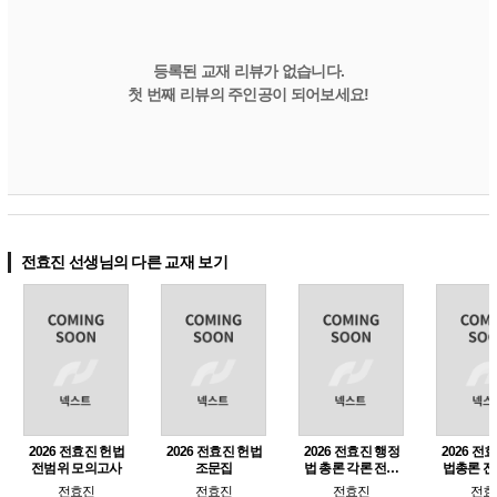
등록된 교재 리뷰가 없습니다.
첫 번째 리뷰의 주인공이 되어보세요!
전효진 선생님의 다른 교재 보기
2026 전효진 헌법
2026 전효진 헌법
2026 전효진 행정
2026 전
전범위 모의고사
조문집
법 총론 각론 전범
법총론 전
위 모의고사 (공무
의고사 지
전효진
전효진
전효진
전효