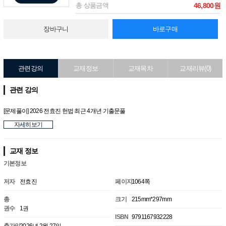
총 상품금액
46,800원
장바구니
바로구매
관련강의
교재정보
교재목차
교재리뷰(0)
관련 강의
[문제풀이] 2026 전효진 헌법 최근 4개년 기출문풀
자세히보기
교재 정보
기본정보
저자
전효진
페이지
1064쪽
총
크기
215mm*297mm
권수
1권
ISBN
9791167932228
출간일
2026년 2월 27일