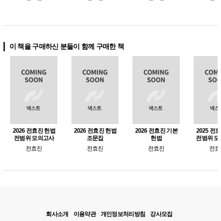
원 7급 대비)
비
이 책을 구매하신 분들이 함께 구매한 책
2026 전효진 헌법
2026 전효진 헌법
2026 전효진 기본
2025 전
전범위 모의고사
조문집
헌법
전범위 모
7급 
전효진
전효진
전효진
전효
회사소개
이용약관
개인정보처리방침
강사모집