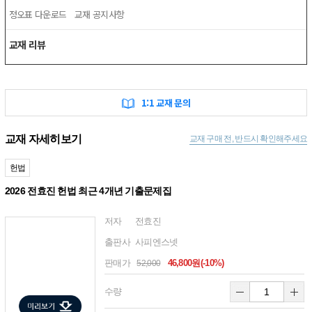
정오표 다운로드
교재 공지사항
교재 리뷰
1:1 교재 문의
교재 자세히보기
교재 구매 전, 반드시 확인해주세요
헌법
2026 전효진 헌법 최근 4개년 기출문제집
저자
전효진
출판사
사피엔스넷
판매가
46,800원(-10%)
52,000
수량