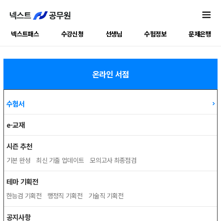
넥스트패스
수강신청
선생님
수험정보
문제은행
온라인 서점
수험서
e-교재
시즌 추천
기본 완성
최신 기출 업데이트
모의고사 최종점검
테마 기획전
한능검 기획전
행정직 기획전
기술직 기획전
공지사항