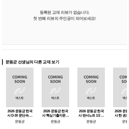
등록된 교재 리뷰가 없습니다.
첫 번째 리뷰의 주인공이 되어보세요!
문동균 선생님의 다른 교재 보기
2026 문동균 한국
2026 문동균 한국
2026 문동균 한국
2026 문
사 D-30 문단속 모
사 핵심기출지문총
사 판서노트 1/2 특
사 한 권
의고사
정리
강
것을 정리
문동균
문동균
문동균
문동
서노트 (