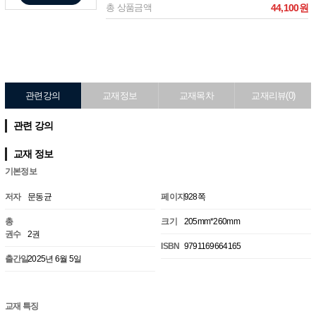
총 상품금액
44,100원
관련강의
교재정보
교재목차
교재리뷰(0)
관련 강의
교재 정보
기본정보
저자
문동균
페이지
928쪽
총
크기
205mm*260mm
권수
2권
ISBN
9791169664165
출간일
2025년 6월 5일
교재 특징