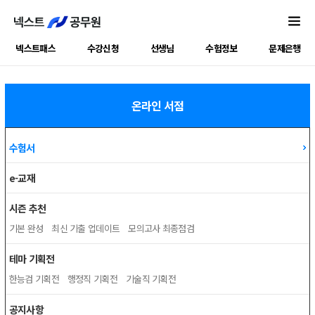
넥스트패스
수강신청
선생님
수험정보
문제은행
온라인 서점
수험서
e-교재
시즌 추천
기본 완성
최신 기출 업데이트
모의고사 최종점검
테마 기획전
한능검 기획전
행정직 기획전
기술직 기획전
공지사항