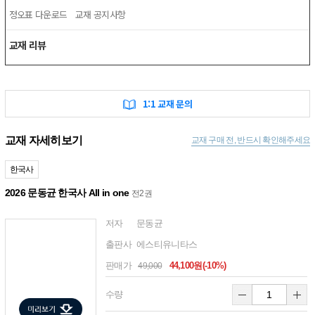
정오표 다운로드
교재 공지사항
교재 리뷰
1:1 교재 문의
교재 자세히보기
교재 구매 전, 반드시 확인해주세요
한국사
2026 문동균 한국사 All in one
전2권
저자
문동균
출판사
에스티유니타스
판매가
44,100원(-10%)
49,000
수량