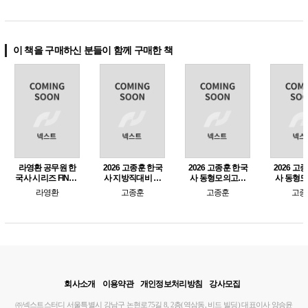
이 책을 구매하신 분들이 함께 구매한 책
라영환 공무원 한
2026 고종훈 한국
2026 고종훈 한국
2026 고
국사 시리즈 FINAL
사 지방직대비 동
사 동형모의고사
사 동형
작두 모의고사 for
형모의고사
시즌 2 (e-교재만 구
시즌 1 (e
라영환
고종훈
고종훈
고종
단원별 문제
매가능)
매가
회사소개
이용약관
개인정보처리방침
강사모집
㈜넥스트스터디
서울특별시 강남구 논현로75길 8, 2층(역삼동, 비드 빌딩)
대표이사 양승윤