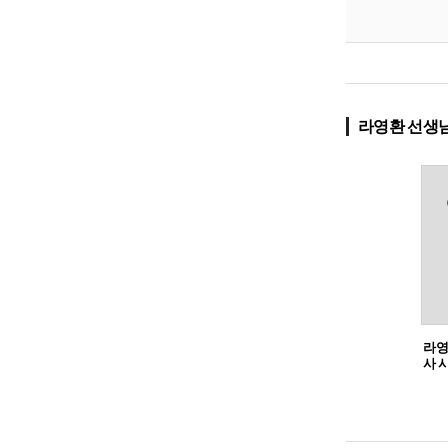
라영환 선생님
라영
사 시
두 