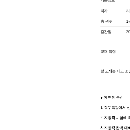
기본정보
저자
라
총 권수
1
출간일
2
교재 특징
본 교재는 재고 소
● 이 책의 특징
1. 작두특강에서 
2. 지방직 시험에
3. 지방직 완벽 