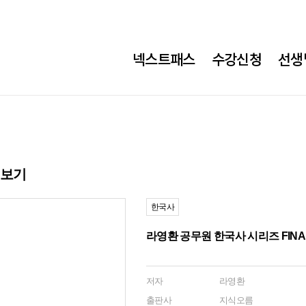
넥스트패스
수강신청
선생
히보기
한국사
라영환 공무원 한국사 시리즈 FIN
저자
라영환
출판사
지식오름