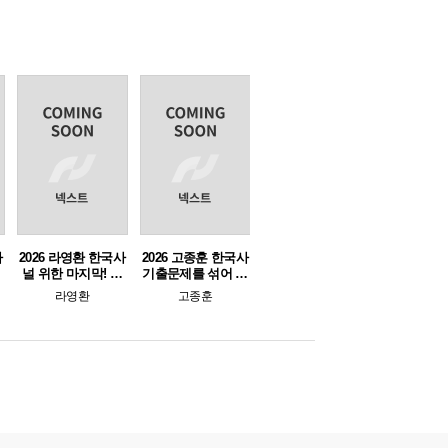
사
2026 라영환 한국사
2026 고종훈 한국사
즌
널 위한 마지막! 심
기출문제를 섞어 만
폐소생
든 모의고사
라영환
고종훈