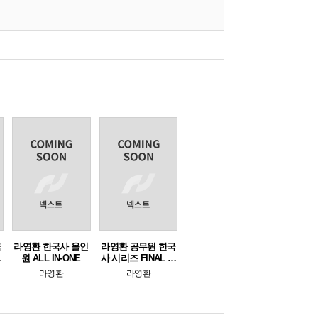
국
라영환 한국사 올인
라영환 공무원 한국
로
원 ALL IN-ONE
사 시리즈 FINAL 작
출
두 모의고사
라영환
라영환