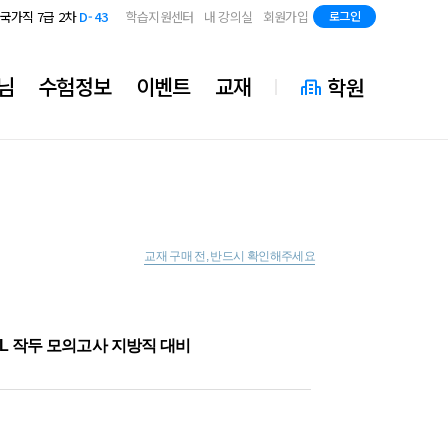
지방직 7급
D-85
국가직 7급 2차
D-43
학습지원센터
내 강의실
회원가입
로그인
지방직 7급
D-85
국가직 7급 2차
D-43
지방직 7급
D-85
님
수험정보
이벤트
교재
학원
교재 구매 전, 반드시 확인해주세요
AL 작두 모의고사 지방직 대비