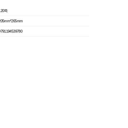
120쪽
205mm*265mm
9791194539780