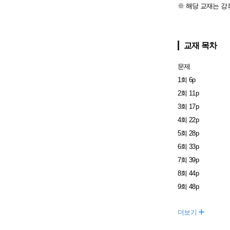
※ 해당 교재는 강
교재 목차
문제
1회 6p
2회 11p
3회 17p
4회 22p
5회 28p
6회 33p
7회 39p
8회 44p
9회 48p
+
더보기