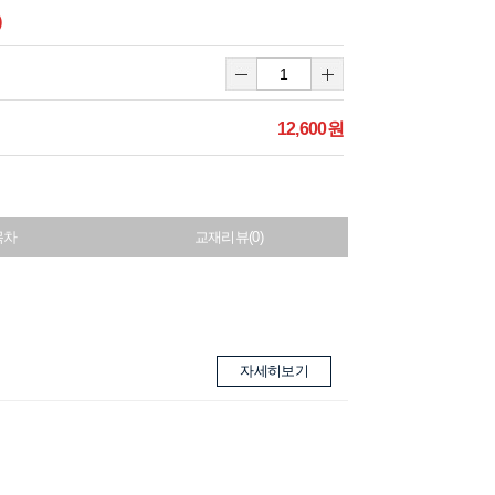
)
12,600원
목차
교재리뷰(0)
자세히보기