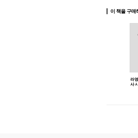
이 책을 구매
라영
사 시
두 