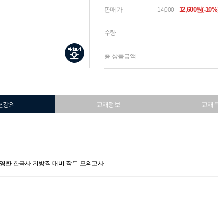
판매가
12,600원(-10%
14,000
수량
총 상품금액
련강의
교재정보
교재
 라영환 한국사 지방직 대비 작두 모의고사