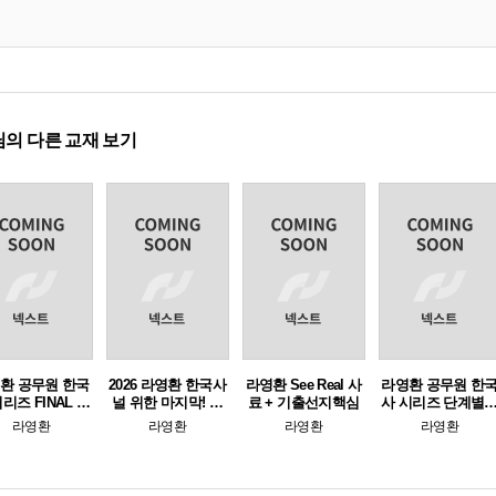
의 다른 교재 보기
환 공무원 한국
2026 라영환 한국사
라영환 See Real 사
라영환 공무원 한
리즈 FINAL 작
널 위한 마지막! 심
료 + 기출선지핵심
사 시리즈 단계별
모의고사 for 단
폐소생
나눠 푸는 두번 기
라영환
라영환
라영환
라영환
원별 문제