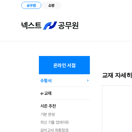
공무원
소방
온라인 서점
교재 자세
수험서
e-교재
시즌 추천
기본 완성
최신 기출 업데이트
모의고사 최종점검