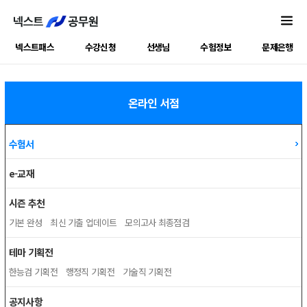
넥스트패스
수강신청
선생님
수험정보
문제은행
온라인 서점
수험서
e-교재
시즌 추천
기본 완성
최신 기출 업데이트
모의고사 최종점검
테마 기획전
한능검 기획전
행정직 기획전
기술직 기획전
공지사항