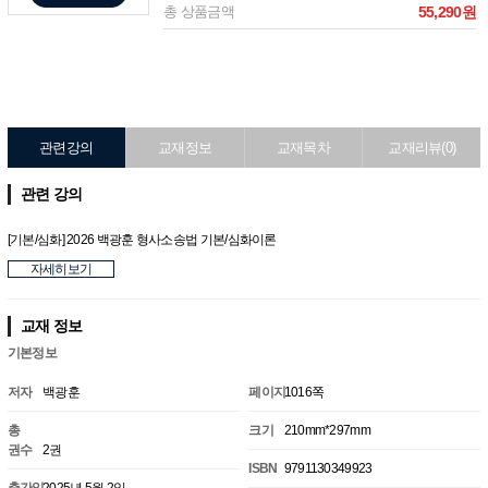
총 상품금액
55,290원
관련강의
교재정보
교재목차
교재리뷰(0)
관련 강의
[기본/심화] 2026 백광훈 형사소송법 기본/심화이론
자세히보기
교재 정보
기본정보
저자
백광훈
페이지
1016쪽
총
크기
210mm*297mm
권수
2권
ISBN
9791130349923
출간일
2025년 5월 2일