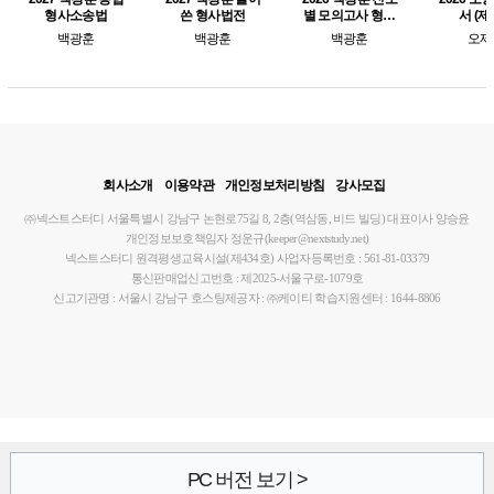
형사소송법
쓴 형사법전
별 모의고사 형사
서 (제
소송법
백광훈
백광훈
백광훈
오제
회사소개
이용약관
개인정보처리방침
강사모집
㈜넥스트스터디
서울특별시 강남구 논현로75길 8, 2층(역삼동, 비드 빌딩)
대표이사 양승윤
개인정보보호책임자 정운규(keeper@nextstudy.net)
넥스트스터디 원격평생교육시설(제434호)
사업자등록번호 : 561-81-03379
통신판매업신고번호 : 제2025-서울구로-1079호
신고기관명 : 서울시 강남구
호스팅제공자 : ㈜케이티
학습지원센터 : 1644-8806
PC 버전 보기 >