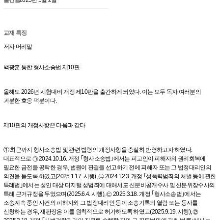
교재 특징
저자 머리말
백광훈 통합 형사소송법 제10판
올해도 2026년 시험대비 개정 제10판을 출간하게 되었다. 이는 모두 독자 여러분의
과분한 호응 덕분이다.
제10판의 개정사항은 다음과 같다.
① 최근까지 형사소송법 및 관련 법령의 개정사항을 충실히 반영하고자 하였다.
대표적으로 ㉠ 2024.10.16. 개정 ｢형사소송법｣에서는 피고인이 피해자의 권리회복에
필요한 금전을 공탁한 경우, 법원이 판결을 선고하기 전에 피해자 또는 그 법정대리인의
의견을 듣도록 하였고(2025.1.17. 시행), ㉡ 2024.12.3. 개정 ｢성폭력범죄의 처벌 등에 관한
특례법｣에서는 성인 대상 디지털 성범죄에 대해서도 신분비공개수사 및 신분위장수사의
특례 근거규정을 두었으며(2025.6.4. 시행), ㉢ 2025.3.18. 개정 ｢형사소송법｣에서는
소송계속 중인 사건의 피해자와 그 법정대리인 등이 소송기록의 열람 또는 등사를
신청하는 경우, 재판장은 이를 원칙적으로 허가하도록 하였고(2025.9.19. 시행), ㉣