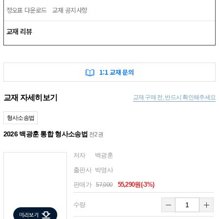
정오표 다운로드
교재 공지사항
교재 리뷰
1:1 교재 문의
교재 자세히보기
교재 구매 전, 반드시 확인해주세요
형사소송법
2026 백광훈 통합 형사소송법
전2권
저자
백광훈
출판사
박영사
판매가
55,290원(-3%)
57,000
수량