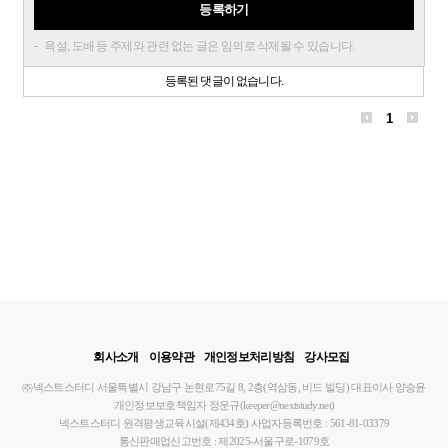
등록하기
욕설, 도배 등 주제와 관련 없는 글은 임의로 삭제될 수 있습니다.
등록된 댓글이 없습니다.
1
회사소개
이용약관
개인정보처리방침
강사모집
㈜넥스트스터디
서울특별시 강남구 논현로75길 8, 2층(역삼동, 비드 빌딩)
대표이사 양승윤
개인정보보호책임자 정운규(keeper@nextstudy.net)
넥스트스터디 원격평생교육시설(제434호)
사업자등록번호 : 561-81-03379
통신판매업신고번호 : 제2025-서울구로-1079호