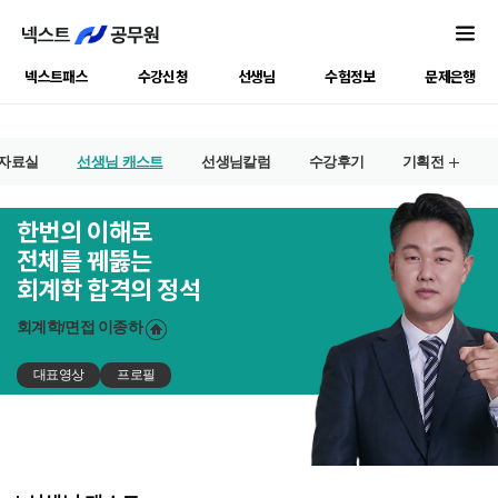
넥스트패스
수강신청
선생님
수험정보
문제은행
자료실
선생님 캐스트
선생님칼럼
수강후기
기획전
한번의 이해로
전체를 꿰뚫는
회계학 합격의 정석
회계학/면접
이종하
대표영상
프로필