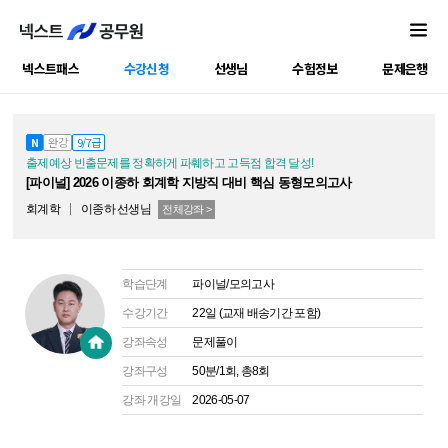
넥스트패스
수강신청
선생님
수험정보
문제은행
공캠강좌
N
완강
9/7급
출제예상 빈출문제를 정확하게 파훼하고 고득점 합격 달성!
[파이널] 2026 이종하 회계학 지방직 대비 핵심 동형모의고사
회계학
이종하
선생님
전체강좌 >
학습단계
파이널/모의고사
수강기간
22일 (교재 배송기간 포함)
강좌속성
문제풀이
강좌구성
50분/1회, 총8회
강좌 개강일
2026-05-07