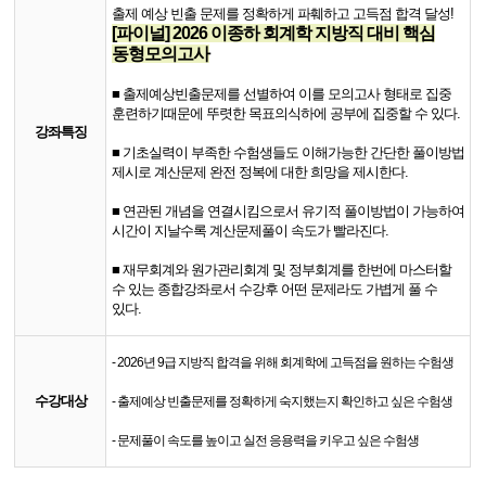
출제 예상 빈출 문제를 정확하게 파훼하고 고득점 합격 달성!
[파이널]
2026 이종하 회계학 지방직 대비 핵심
동형모의고사
■ 출제예상빈출문제를 선별하여 이를 모의고사 형태로 집중
훈련하기때문에 뚜렷한 목표의식하에 공부에 집중할 수 있다.
강좌특징
■
기초실력이 부족한 수험생들도 이해가능한 간단한 풀이방법
제시로 계산문제 완전 정복에 대한 희망을 제시한다.
■
연관된 개념을 연결시킴으로서 유기적 풀이방법이 가능하여
시간이 지날수록 계산문제풀이 속도가 빨라진다.
■
​ 재무회계와 원가관리회계 및 정부회계를 한번에 마스터할
수 있는 종합강좌로서 수강후 어떤 문제라도 가볍게 풀 수
있다.
- 2026년 9급 지방직 합격을 위해 회계학에 고득점을 원하는 수험생
수강대상
- 출제예상 빈출문제를 정확하게 숙지했는지 확인하고 싶은 수험생
- 문제풀이 속도를 높이고 실전 응용력을 키우고 싶은 수험생