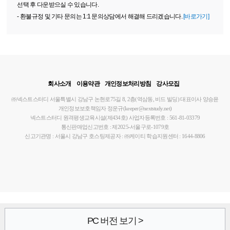
선택 후 다운받으실 수 있습니다.
- 환불규정 및 기타 문의는 1:1 문의상담에서 해결해 드리겠습니다.
[바로가기]
회사소개
이용약관
개인정보처리방침
강사모집
㈜넥스트스터디
서울특별시 강남구 논현로75길 8, 2층(역삼동, 비드 빌딩)
대표이사 양승윤
개인정보보호책임자 정운규(keeper@nextstudy.net)
넥스트스터디 원격평생교육시설(제434호)
사업자등록번호 : 561-81-03379
통신판매업신고번호 : 제2025-서울구로-1079호
신고기관명 : 서울시 강남구
호스팅제공자 : ㈜케이티
학습지원센터 : 1644-8806
PC 버전 보기 >