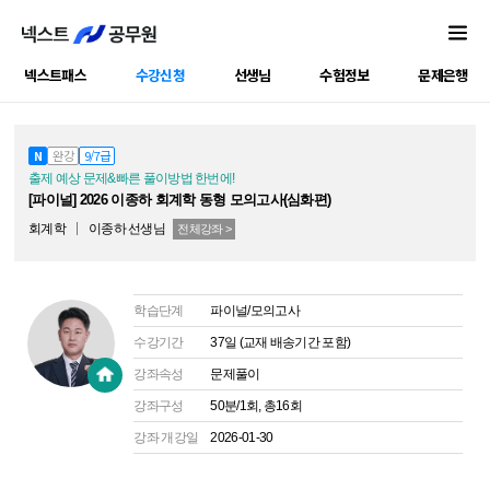
넥스트패스
수강신청
선생님
수험정보
문제은행
공캠강좌
N
완강
9/7급
출제 예상 문제&빠른 풀이방법 한번에!
[파이널] 2026 이종하 회계학 동형 모의고사(심화편)
회계학
이종하
선생님
전체강좌 >
학습단계
파이널/모의고사
수강기간
37일 (교재 배송기간 포함)
강좌속성
문제풀이
강좌구성
50분/1회, 총16회
강좌 개강일
2026-01-30