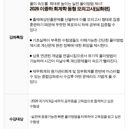
풀이 속도를 최대로 높이는 실전 풀이방법 제시!
2026 이종하 회계학 동형 모의고사[심화편]
■
출제예상빈출문제를 선별하여 이를 모의고사 형태로 집중
훈련하기 때문에 뚜렷한 목표의식 하에 공부에 집중할 수
있다.
강좌특징
■
기초실력이 부족한 수험생들도 이해가능한 간단한 풀이방법
제시로 계산문제 완전 정복에 대한 희망을 제시한다.
■
​
상호 연관된 개념을 연결시킴으로서 유기적 풀이방법이
가능하여 시간이 지날수록 계산문제풀이 속도가 빨라진다.
■
​
재무회계와 원가관리회계 및 정부회계를 한번에 마스터할
수 있는 종합강좌로서 수강후 어떤 문제라도 가볍게 풀 수
있다.
- 2026 국가직 9급 세무직 공무원을 고득점으로 합격하고 싶은
수험생
- 실전에 응용가능한 빠른 풀이방법을 터득하여 고득점을 받고 싶은
수강대상
수험생