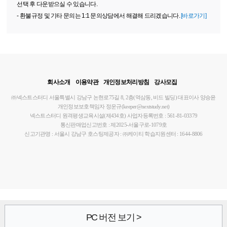
선택 후 다운받으실 수 있습니다.
- 환불규정 및 기타 문의는 1:1 문의상담에서 해결해 드리겠습니다.
[바로가기]
회사소개
이용약관
개인정보처리방침
강사모집
㈜넥스트스터디
서울특별시 강남구 논현로75길 8, 2층(역삼동, 비드 빌딩)
대표이사 양승윤
개인정보보호책임자 정운규(keeper@nextstudy.net)
넥스트스터디 원격평생교육시설(제434호)
사업자등록번호 : 561-81-03379
통신판매업신고번호 : 제2025-서울구로-1079호
신고기관명 : 서울시 강남구
호스팅제공자 : ㈜케이티
학습지원센터 : 1644-8806
PC 버전 보기 >