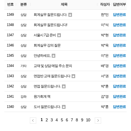
번호
분류
제목
작성자
답변여부
1349
회계실무 질문드립니다.
한*민
답변완료
상담
1348
회계실무 질문드립니다!
이*석
답변완료
상담
1347
서울시 7급 준비
박*현
답변완료
상담
1346
회계실무 강의 질문
박*욱
답변완료
상담
1345
안녕하세요,
이*은
답변완료
상담
1344
교재 및 상담 메일 주소 문의
배*경
답변완료
기타
1343
면접반 교재 질문드립니다
서*권
답변완료
상담
1342
면접 질문드립니다.
박*훈
답변완료
상담
1341
원가회계 책
김*경
답변완료
강좌
1340
도서 질문드립니다.
박*훈
답변완료
상담
1
2
3
4
5
6
7
8
9
10