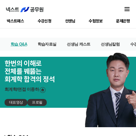
넥스트패스
수강신청
선생님
수험정보
문제은행
학습 Q&A
학습자료실
선생님 캐스트
선생님칼럼
수
한번의 이해로
전체를 꿰뚫는
회계학 합격의 정석
회계학/면접
이종하
대표영상
프로필