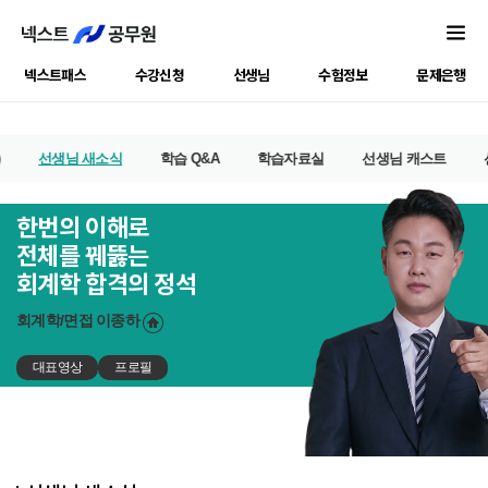
넥스트패스
수강신청
선생님
수험정보
문제은행
선생님 새소식
학습 Q&A
학습자료실
선생님 캐스트
한번의 이해로
전체를 꿰뚫는
회계학 합격의 정석
회계학/면접
이종하
대표영상
프로필