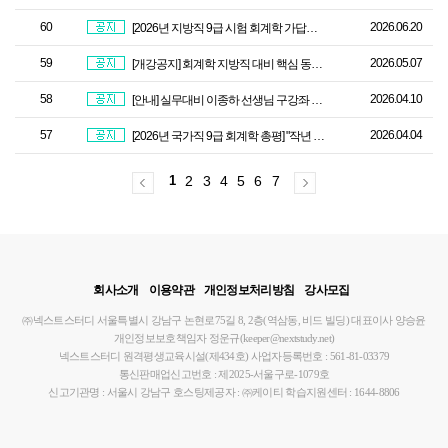
60
2026.06.20
[2026년 지방직 9급 시험 회계학 가답안] 회계학 이종하 선생님
59
2026.05.07
[개강공지] 회계학 지방직 대비 핵심 동형모의고사 모의고사 업로드 안내
58
2026.04.10
[안내] 실무대비 이종하 선생님 구강좌 판매종료 안내
57
2026.04.04
[2026년 국가직 9급 회계학 총평] "작년 국가직처럼 많이 쉬운 듯"
1
2
3
4
5
6
7
회사소개
이용약관
개인정보처리방침
강사모집
㈜넥스트스터디
서울특별시 강남구 논현로75길 8, 2층(역삼동, 비드 빌딩)
대표이사 양승윤
개인정보보호책임자 정운규(keeper@nextstudy.net)
넥스트스터디 원격평생교육시설(제434호)
사업자등록번호 : 561-81-03379
통신판매업신고번호 : 제2025-서울구로-1079호
신고기관명 : 서울시 강남구
호스팅제공자 : ㈜케이티
학습지원센터 : 1644-8806