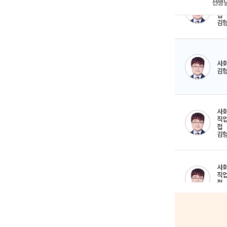
선생
국
임지
사
김
교
박상
사회
직
접
김
형
백광
사회
직
접
김
형
박상
사회
직
접
김