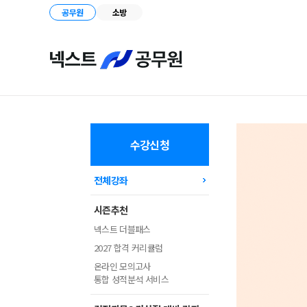
NEXT,
2026
공무원
소방
합
약
격
점
을
위
보
한
완
실
까
전
력
지
강
완
화
수강신청
벽
커
리
하
큘
전체강좌
게
럼
최
시즌추천
종
점
넥스트 더블패스
검/
2027 합격 커리큘럼
모
의
온라인 모의고사
고
통합 성적분석 서비스
사