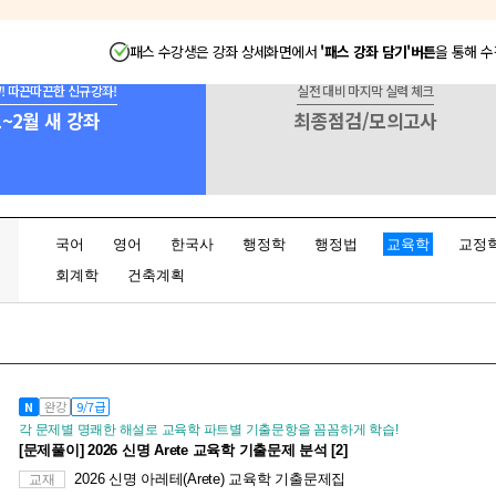
국사
11.11.(화)
순서나열 기출 완전 정복!
훈 선생님
패스 수강생은 강좌 상세화면에서
'패스 강좌 담기'버튼
을 통해 수
어
(0)
국가직 D-100, 효율적인 공부법
W! 따끈따끈한
신규강좌!
실전 대비
마지막 실력 체크
정혜
1~2월 새 강좌
최종점검/모의고사
[특강] 2026 양승우 행정법 최상위 트
정법
11.11.(화)
확실한 행정법 고득점을 위한 문제풀이
우 선생님
어
(1)
무조건 12월에 끝내야 하는 것
BEST
정혜
[개념] 2026 이상현 행정법총론 기본
정법
국어
영어
한국사
행정학
행정법
교육학
교정
11.11.(화)
초보자 눈높이에 딱 맞춘, 이해와 암기를 동시에
현 선생님
회계학
건축계획
복지학/심리학/
업상담심리학/면
(4)
2026년 공직 꿈 실현의 희망 회로를 돌리자!
형준
2026 국어 임지혜 │ 문법의 지혜 _계륵이 
어
[이론압축]과 [출제예상]으로 ´계륵´ 같던 문법을 ´개이
11.12.(수)
혜 선생님
립니다.
N
완강
9/7급
각 문제별 명쾌한 해설로 교육학 파트별 기출문항을 꼼꼼하게 학습!
축구조/면접
(3)
건축직 국가직 7급 2차 필기 및 9급 경력경쟁 채용 대비 학습 전략
[문제풀이] 2026 신명 Arete 교육학 기출문제 분석 [2]
창훈
2026 신명 아레테(Arete) 교육학 기출문제집
교재
2026 조태정 빈삽순삭 : 빈삽순삭까지 제압하는 자
어