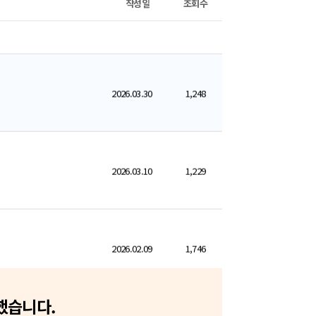
작성일
조회수
바로가기
가능한 문제 수준은 이미
개강 완료
2026.03.30
1,248
 기출문풀
바로가기
개강 완료
트 정리
2026.03.10
1,229
 총정리
바로가기
개강 완료
2026.02.09
1,746
출문풀（보호직）
바로가기
개강 완료
출 정리
2026.01.08
1,249
했습니다.
강훈련