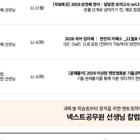
[무료특강] 2026 성정혜 영어│달달한 모의고사 vol.
어
11.3.(월)
문풀 단계로 넘어가기 전, 개념 점검
혜 선생님
2026 국어 임지혜 │ 반전의 지혜④ _11월
어
11.4.(화)
[반]（half）으로 모든 [전]략이 가능하다! 반전의
혜 선생님
[문제풀이] 2026 이상현 행정법총론 기출
정법
11.4.(화)
기출 문제풀이를 통해 이론 정리까지 한번
현 선생님
복지학/심리학/
업상담심리학/면
(1)
2026년 사회복지전담공무원의 꿈을 꼭 이루세요.
형준
[전략특강] 2026 이상헌 DIET 행정학 정부조직
과목별 학습법부터 합격을 위한 멘토링까
정학
11.5.(수)
개정 정부조직법 정리
헌 선생님
넥스트공무원 선생님 칼럼
복지학/심리학/
업상담심리학/면
(2)
제자들을 위한 기도문
형준
2026 국어 임지혜 │ 추론의 지혜 _15일 완성, 쉽게