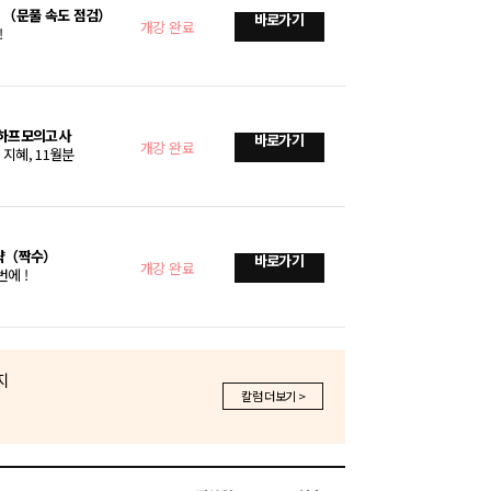
3 （문풀 속도 점검）
바로가기
개강 완료
!
호 하프모의고사
바로가기
개강 완료
 지혜, 11월분
공략（짝수）
바로가기
개강 완료
에 !
2026.05.18
1,149
법 개정 정리 특강
지
바로가기
개강 완료
칼럼 더보기 >
2026.04.16
713
 쓸 수 있는 풀이법