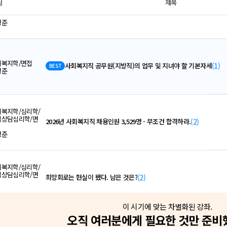
님
제목
어
공무원 국어 논리 추론 어렵게 배울 필요가 없다! 출제 
11.11.(화)
혜 선생님
정해져 있으니까!
회복지학/면접
(1)
사회복지직 공무원(지방직)의 업무 및 지녀야 할 기본자세
BEST
형준
[문제풀이] 2026 박상민 교정학 단원별
정학
11.11.(화)
안정적인 합격을 위한 필수단계, 단원별 파
민 선생님
복지학/심리학/
업상담심리학/면
(2)
2026년 사회복지직 채용인원 3,529명 - 무조건 합격하라.
형준
[문제풀이] 2026 백광훈 형법 통합기출
법
11.11.(화)
변하지 않는 합격의 법칙!
훈 선생님
복지학/심리학/
업상담심리학/면
(2)
희망회로는 현실이 됐다. 남은 것은?
형준
[문제풀이] 2026 박상민 형사정책 연도별 기
사정책
11.11.(화)
안정적인 합격을 위한 필수단계, 연도별 기
민 선생님
복지학/심리학/
이 시기에 맞는 차별화된 강좌.
업상담심리학/면
(3)
하쿠나 마타타(Hakuna matata)
오직 여러분에게 필요한 것만 준비
형준
[특강] 2026 고종훈 한국사 순서나열 