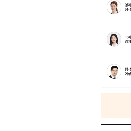
영
성정
국
임지
행
이상
사회
직
접
김
행
이상
사회
직
접
김