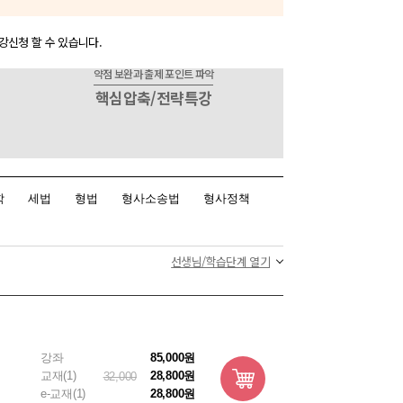
바로가기
개강 완료
강신청 할 수 있습니다.
2025.12.23
2,061
약점 보완과
출제 포인트 파악
핵심압축/전략특강
레이닝
바로가기
개강 완료
 강의
2025.12.08
3,790
이론
바로가기
학
세법
형법
형사소송법
형사정책
개강 완료
 잡는 행정법
선생님/학습단계 열기
2025.12.08
1,192
아니라 개이득
바로가기
득´ 영역으로 만들어 드
개강 완료
강좌
85,000원
2025.12.02
3,766
교재(1)
28,800원
32,000
, 독해를 제압한다
e-교재(1)
28,800원
바로가기