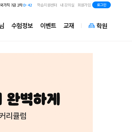
지방직 7급
D-84
국가직 7급 2차
D-42
학습지원센터
내 강의실
회원가입
로그인
지방직 7급
D-84
국가직 7급 2차
D-42
지방직 7급
D-84
님
수험정보
이벤트
교재
학원
 커리큘럼